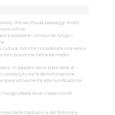
ingolare, che racchiude paesaggi molto
e e colline.
 e assistere i cicloturisti lungo i
na.
 culture, nonché considerate una vera e
lla loro posizione nell’area medio-
ano, in passato sono state sede di
no conosciuto sia la denominazione
rtecipare attivamente alla riunificazione
 il luogo ideale dove creare ricordi
l rosso delle tradizioni e del folklore e,