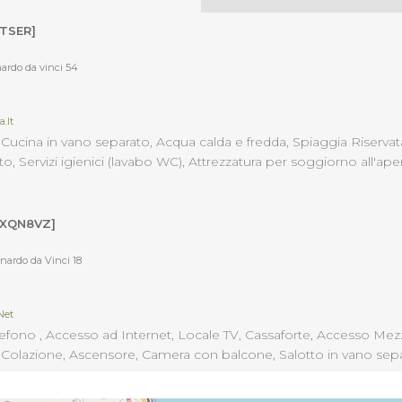
NTSER]
ardo da vinci 54
.it
Cucina in vano separato, Acqua calda e fredda, Spiaggia Riservata
, Servizi igienici (lavabo WC), Attrezzatura per soggiorno all'ape
nimali Domestici, Pizzeria, Pronto Soccorso, Servizi igienici, TV,
bini, Animazione, Ping Pong, Accettazione Gruppi, Aria condizi
2XQN8VZ]
nardo da Vinci 18
net
fono , Accesso ad Internet, Locale TV, Cassaforte, Accesso Mezzi P
n, Colazione, Ascensore, Camera con balcone, Salotto in vano sep
to Aggiunto, Tedesco, Aria condizionata, Insonorizzazione, Acces
rf, Piano Bar, Servizio Fotocopie, Self/service-Tavola calda, Accet