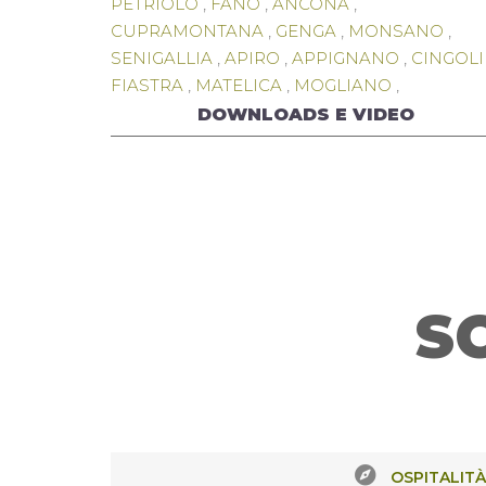
PETRIOLO
,
FANO
,
ANCONA
,
CUPRAMONTANA
,
GENGA
,
MONSANO
,
SENIGALLIA
,
APIRO
,
APPIGNANO
,
CINGOLI
FIASTRA
,
MATELICA
,
MOGLIANO
,
MONTEFANO
,
POTENZA PICENA
,
DOWNLOADS E VIDEO
SAN SEVERINO MARCHE
,
TREIA
,
MAGLIANO DI TENNA
,
MONTEGIORGIO
,
MONTEGRANARO
S
OSPITALITÀ