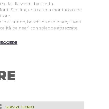
sella alla vostra bicicletta.
Monti Sibillini, una catena montuosa che
ttore.
 in autunno, boschi da esplorare, uliveti
ocalità balneari con spiagge attrezzate,
sseguono città d’arte e borghi storici
LEGGERE
eri e propri capolavori.
ati e adatti a ogni tipo di ciclista.
cegliete l’itinerario perfetto per voi.
RE
SERVIZI TECNICI