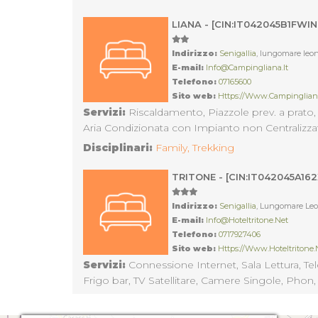
LIANA - [CIN:IT042045B1FWI
Indirizzo:
Senigallia
, lungomare leon
E-mail:
Info@campingliana.it
Telefono:
07165600
Sito web:
Https://www.campingliana
Servizi:
Riscaldamento, Piazzole prev. a prato, 
Aria Condizionata con Impianto non Centralizzato
Locale TV, Bar, Telefono , Posta, Accettazione A
Disciplinari:
Family,
Trekking
Macchine lavabiancheria, Bocce, Giochi per Bam
TRITONE - [CIN:IT042045A16
Indirizzo:
Senigallia
, Lungomare Leo
E-mail:
Info@hoteltritone.net
Telefono:
0717927406
Sito web:
Https://www.hoteltritone.
Servizi:
Connessione Internet, Sala Lettura, Tele
Frigo bar, TV Satellitare, Camere Singole, Pho
Internet, Parcheggio Custodito, Supplemento let
Disciplinari:
Family
Noleggio Tavola a Vela, Inglese, Italiano, Windsu