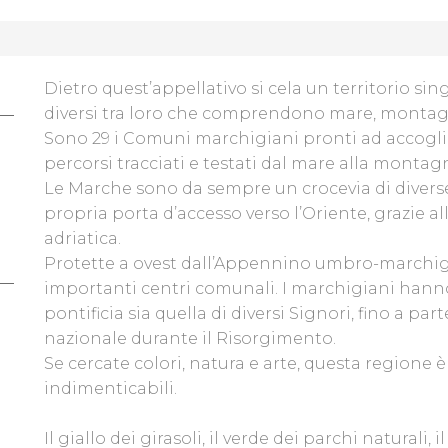
Dietro quest’appellativo si cela un territorio s
diversi tra loro che comprendono mare, montagn
Sono 29 i Comuni marchigiani pronti ad accogliere
percorsi tracciati e testati dal mare alla montag
Le Marche sono da sempre un crocevia di diverse
propria porta d’accesso verso l’Oriente, grazie a
adriatica.
Protette a ovest dall’Appennino umbro-marchigi
importanti centri comunali. I marchigiani han
pontificia sia quella di diversi Signori, fino a pa
nazionale durante il Risorgimento.
Se cercate colori, natura e arte, questa regione è
indimenticabili.
Il giallo dei girasoli, il verde dei parchi naturali, i