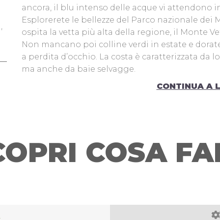
ancora, il blu intenso delle acque vi attendono in 
Esplorerete le bellezze del Parco nazionale dei 
,
ospita la vetta più alta della regione, il Monte Ve
Non mancano poi colline verdi in estate e dorate
a perdita d’occhio. La costa è caratterizzata da l
ma anche da baie selvagge.
Questa terra è un vero museo diffuso, in cui si su
CONTINUA A 
incastonati tra le colline, dove sono conservati v
Abbiamo creato diversi percorsi attentamente test
Siete pronti a pedalare?
Se la vostra risposta è sì, continuate a leggere e s
COPRI COSA FA
Scopri di più