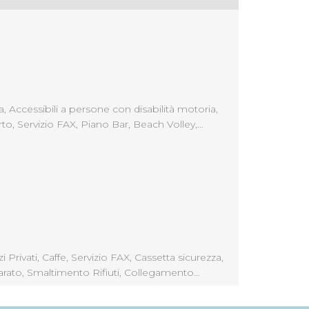
, Accessibili a persone con disabilità motoria,
rto, Servizio FAX, Piano Bar, Beach Volley,
 Parcheggio non Custodito, Ristorante, Solarium,
onata in Locali Comuni,
rivati, Caffe, Servizio FAX, Cassetta sicurezza,
arato, Smaltimento Rifiuti, Collegamento
so Mezzi Pubblici, Illuminazione Elettrica,
tazione Gruppi, Bar, TV, Ventilatore, Custodia e