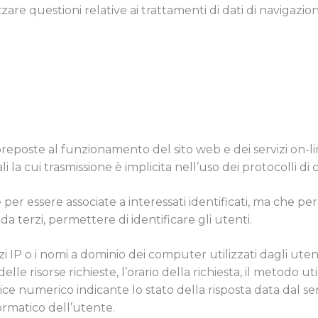
zzare questioni relative ai trattamenti di dati di navigazion
preposte al funzionamento del sito web e dei servizi on-li
li la cui trasmissione è implicita nell’uso dei protocolli d
 per essere associate a interessati identificati, ma che p
da terzi, permettere di identificare gli utenti.
zi IP o i nomi a dominio dei computer utilizzati dagli utenti
e risorse richieste, l’orario della richiesta, il metodo util
dice numerico indicante lo stato della risposta data dal ser
formatico dell’utente.