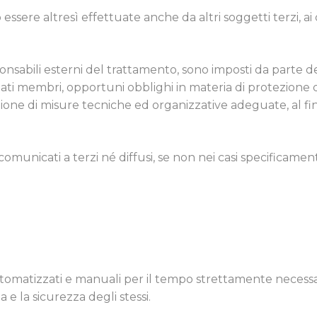
ere altresì effettuate anche da altri soggetti terzi, ai q
ponsabili esterni del trattamento, sono imposti da parte 
tati membri, opportuni obblighi in materia di protezione de
zione di misure tecniche ed organizzative adeguate, al fine
.
 comunicati a terzi né diffusi, se non nei casi specificamen
utomatizzati e manuali per il tempo strettamente necessar
 e la sicurezza degli stessi.