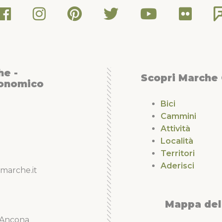
he -
Scopri Marche
conomico
Bici
Cammini
Attività
Località
Territori
Aderisci
marche.it
Mappa del 
5 Ancona