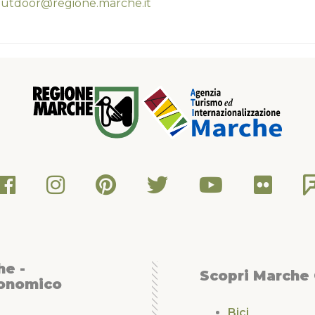
utdoor@regione.marche.it
he -
Scopri Marche
conomico
Bici