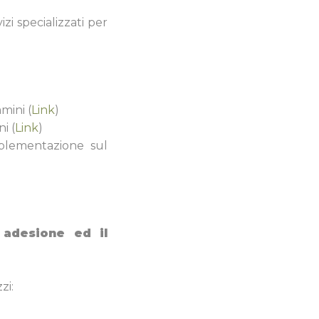
zi specializzati per
mmini (
Link
)
ni (
Link
)
mplementazione sul
 adesione ed il
zi: