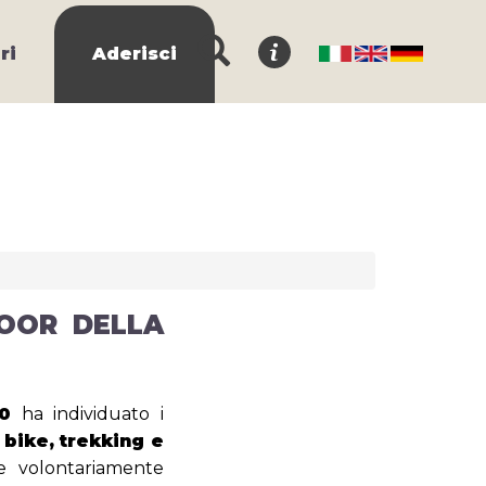
ri
Aderisci
OOR DELLA
0
ha individuato i
bike, trekking e
ire volontariamente