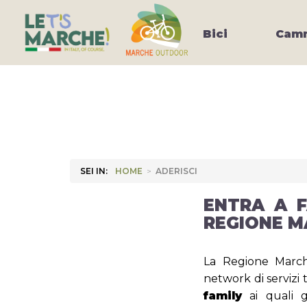
Bici
Camm
SEI IN:
HOME
>
ADERISCI
ENTRA A 
REGIONE 
La Regione Marc
network di servizi tr
family
ai quali gl