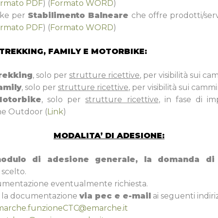
rmato PDF
) (
Formato WORD
)
bike per
Stabilimento Balneare
che offre prodotti/servi
rmato PDF
) (
Formato WORD
)
TREKKING, FAMILY E MOTORBIKE:
rekking
, solo per
strutture ricettive
, per visibilità sui ca
amily
, solo per
strutture ricettive
, per visibilità sui cammi
otorbike
, solo per
strutture ricettive
, in fase di i
he Outdoor (
Link
)
MODALITA’ DI ADESIONE:
odulo di adesione generale, la domanda di
scelto.
umentazione eventualmente richiesta.
ta la documentazione
via pec e e-mail
ai seguenti indiriz
marche.funzioneCTC@emarche.it