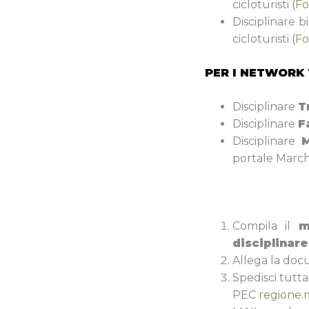
cicloturisti (
Fo
Disciplinare 
cicloturisti (
Fo
PER I NETWORK 
Disciplinare
T
Disciplinare
F
Disciplinare
M
portale Marc
Compila il
m
disciplinare
Allega la doc
Spedisci tut
PEC
regione.