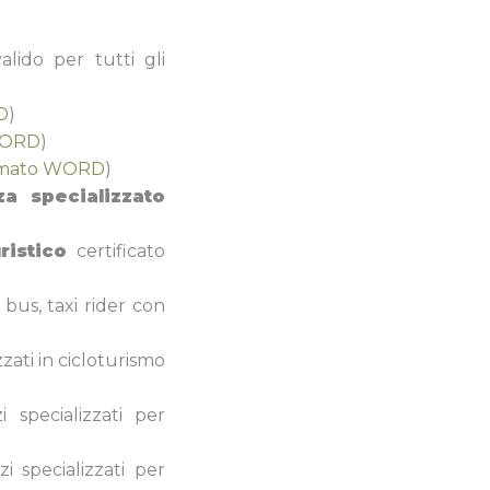
lido per tutti gli
D
)
WORD
)
mato WORD
)
a specializzato
istico
certificato
 bus, taxi rider con
zzati in cicloturismo
i specializzati per
i specializzati per