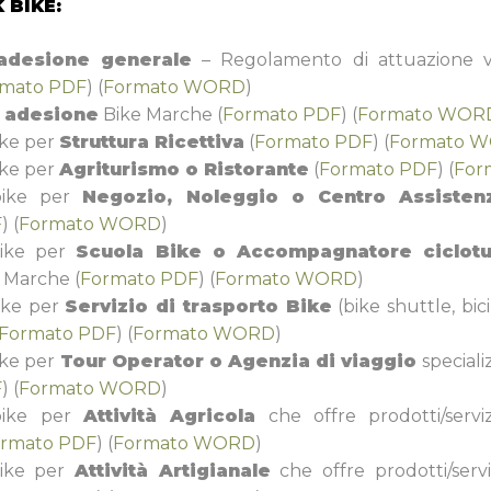
 BIKE:
adesione generale
– Regolamento di attuazione va
rmato PDF
) (
Formato WORD
)
 adesione
Bike Marche (
Formato PDF
) (
Formato WOR
ike per
Struttura Ricettiva
(
Formato PDF
) (
Formato 
ike per
Agriturismo o Ristorante
(
Formato PDF
) (
For
 bike per
Negozio, Noleggio o Centro Assistenz
F
) (
Formato WORD
)
 bike per
Scuola Bike o Accompagnatore ciclotur
 Marche (
Formato PDF
) (
Formato WORD
)
bike per
Servizio di trasporto Bike
(bike shuttle, bici
Formato PDF
) (
Formato WORD
)
ike per
Tour Operator o Agenzia di viaggio
speciali
F
) (
Formato WORD
)
 bike per
Attività Agricola
che offre prodotti/serviz
rmato PDF
) (
Formato WORD
)
bike per
Attività Artigianale
che offre prodotti/serviz