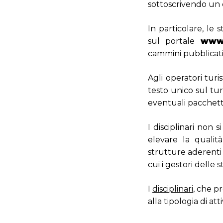
sottoscrivendo un d
In particolare, le 
sul portale
www.
cammini pubblicati
Agli operatori turi
testo unico sul tur
eventuali pacchetti 
I disciplinari non 
elevare la qualità
strutture aderenti 
cui i gestori delle
I
disciplinari
, che pr
alla tipologia di att