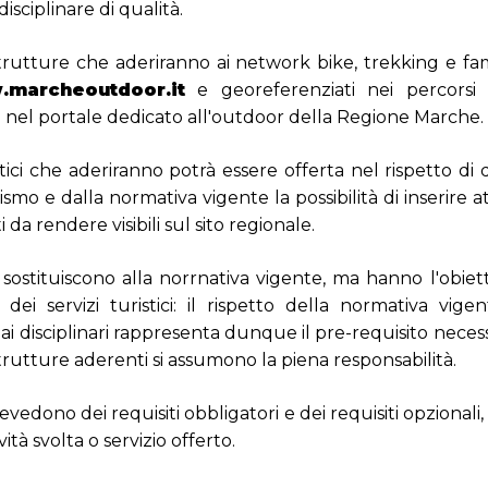
isciplinare di qualità.
strutture che aderiranno ai network bike, trekking e fam
marcheoutdoor.it
e georeferenziati nei percorsi ci
 nel portale dedicato all'outdoor della Regione Marche.
stici che aderiranno potrà essere offerta nel rispetto di
ismo e dalla normativa vigente la possibilità di inserire at
da rendere visibili sul sito regionale.
si sostituiscono alla norrnativa vigente, ma hanno l'obiet
 dei servizi turistici: il rispetto della normativa vig
ai disciplinari rappresenta dunque il pre-requisito necessa
 strutture aderenti si assumono la piena responsabilità.
evedono dei requisiti obbligatori e dei requisiti opzionali,
ività svolta o servizio offerto.