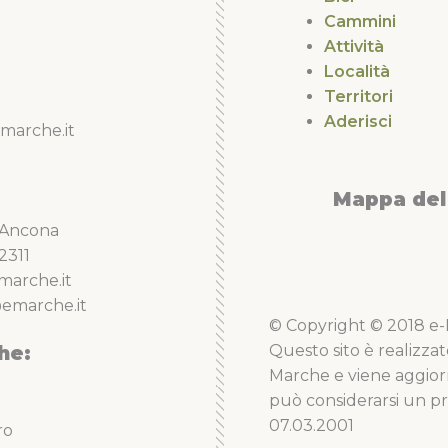
Cammini
Attività
Località
Territori
Aderisci
marche.it
Mappa del 
5 Ancona
2311
marche.it
emarche.it
© Copyright © 2018 e-Li
he:
Questo sito è realizzat
Marche e viene aggior
può considerarsi un pro
07.03.2001
ro