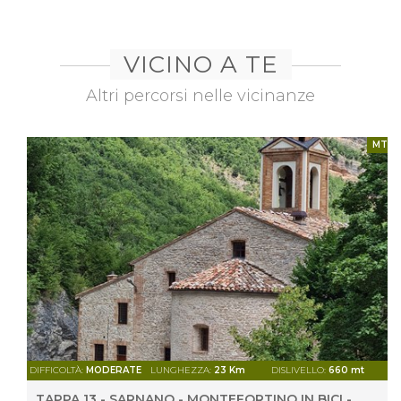
VICINO A TE
Altri percorsi nelle vicinanze
MTB
DIFFICOLTÀ:
MODERATE
LUNGHEZZA:
23 Km
DISLIVELLO:
660 mt
TAPPA 13 - SARNANO - MONTEFORTINO IN BICI -