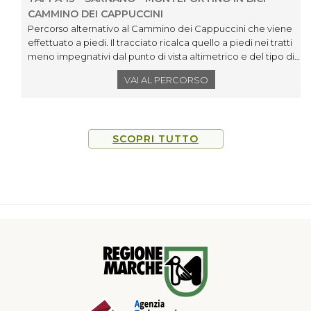
CAMMINO DEI CAPPUCCINI
Percorso alternativo al Cammino dei Cappuccini che viene
effettuato a piedi. Il tracciato ricalca quello a piedi nei tratti
meno impegnativi dal punto di vista altimetrico e del tipo di
fondo. Si è cercato di mantenersi il più possibile sul percorso
VAI AL PERCORSO
originale e comunque toccando tutti i luoghi di interesse del
Cammino
SCOPRI TUTTO