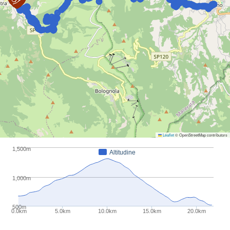
Leaflet
© OpenStreetMap contributors
1,500m
Altitudine
1,000m
500m
0.0km
5.0km
10.0km
15.0km
20.0km