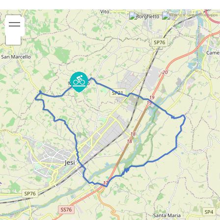
presenza di circa 150 specie di uccelli, alcune
delle quali vere e proprie emergenze
naturalistiche regionali e nazionali. Ripa Bianca è
una testimonianza concreta di come attraverso
un’attenta gestione e interventi mirati di
riqualificazione ecologica si può ottenere, anche
partendo da una realtà territoriale degradata, un
ambiente ricco di biodiversità e piacevole da
visitare.
Dopo una bella visita della Riserva, si riparte con
le nostre biciclette alla volta di Mazzangrugno,
una bellas e dolce salita ci condurrà in cima alla
collina da dove si godrà una bellissima vista su
fiume Esino e sulla Città di Jesi. Discesa su Jesi,
attraversamento della città e continuazione
verso San Marcello per far ritorno nella nostra
bella Monsano.
Periodo consigliato:
Gennaio
Febbraio
Marzo
Aprile
Maggio
Giugno