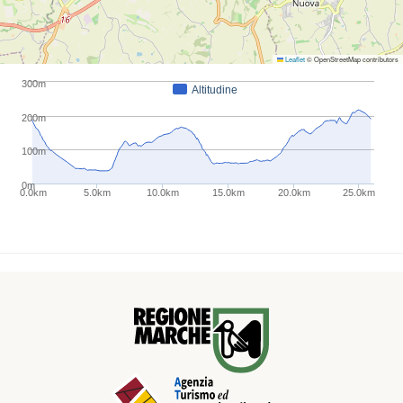
Luglio
Agosto
Settembre
Ottobre
Novembre
Dicembre
Note:
Leaflet
© OpenStreetMap contributors
Per maggiori info:
https://www.noimarche.it/it/cicloturismo/bike-
300m
Altitudine
monsano/9/monsano-e-la-riserva-ripa-bianca/17.html
200m
100m
0m
0.0km
5.0km
10.0km
15.0km
20.0km
25.0km