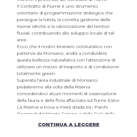
Il Contratto di Fiume è uno strumento
volontario di programmazione strategica che
persegue la tutela, la corretta gestione delle
risorse idriche e la valorizzazione dei territori
fluviali, contribuendo allo sviluppo locale di tali
aree.
Ecco che il nostro itinerario cicloturistico con
partenza da Monsano, andrà a condividere
questa bellezza naturalistica con l'attenzione di
utilizzare un mezzo di trasporto e di condivisone
totalmente green.
Superata l'area industriale di Monsano,
pedaleremo alla volta della Riserva
concedendoci alcuni momenti di osservazione
della fauna e della flora affacciata sul fiume Esino
La Riserva si trova a metà strada tra i Parchi
Regionali del Monte Conero e della Gola della
Rossa e Frasassi, è attraversata dal corso del
CONTINUA A LEGGERE
fiume Esino e rappresenta una delle più
importanti zone umide delle Marche con la