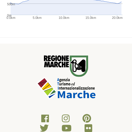
Rubbiano”) e dopo 400 m incontriamo
500m
l’indicazione “Casa del Beato Antonio” ma noi
proseguiamo dritto per altri 600 m fino ad
0m
0.0km
5.0km
10.0km
15.0km
20.0km
arrivare a un gruppo di case in Località
“Casalicchio”.
Lo superiamo e prendiamo il sentiero che sale
sul monte dinanzi a noi attraversando il prato
sotto i tralicci dell’elettricità. Da qui inizia una
salita abbastanza ripida che terminerà solo al
Rifugio Amandola. Dopo 800 m sterziamo
leggermente sulla destra e continuiamo sulla
strada sterrata sulla sinistra che va in salita e che
poco dopo diventa sottobosco. Dopo 600 m al
bivio prendiamo a sinistra il sentiero che si inoltra
nel sottobosco e fatti altri 100 m al bivio
successivo prendiamo la strada che sale a
destra.
Continuiamo per 800 m finché non arriviamo al
Rifugio Amandola dove troviamo un’altra fonte