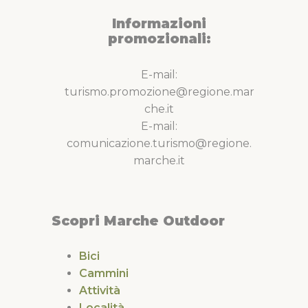
Periodo consigliato:
Informazioni
Gennaio
Febbraio
Marzo
Aprile
Maggio
Giugno
Luglio
Agosto
Settembre
Ottobre
Novembre
promozionali:
Dicembre
Note:
E-mail:
Acqua: 5,7 km (Garulla); 12 km (Rifugio Amandola)
turismo.promozione@regione.mar
che.it
E-mail:
comunicazione.turismo@regione.
marche.it
Scopri Marche Outdoor
Bici
Cammini
Attività
Località