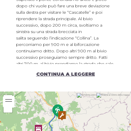
dopo chi vuole può fare una breve deviazione
sulla destra per visitare le “Cascatelle” e poi
riprendere la strada principale. Al bivio
successivo, dopo 200 m circa, svoltiamo a
sinistra su una strada brecciata in
salita seguendo l’indicazione “Collina”. La
percorriamo per 900 m e al biforcazione
continuiamo dritto. Dopo altri 900 m al bivio
successivo proseguiamo sempre dritto. Fatti
altri 700 m, al bivio prendiamo la strada che sale
sulla destra.
CONTINUA A LEGGERE
Dopo 300 m alla biforcazione saliamo sulla
destra e pochi metri dopo sbuchiamo su un
prato con una bella vista. Proseguiamo sulla
strada sterrata e percorsi 700 m continuiamo
ancora dritto sulla strada principale per altri 300
m fino ad arrivare alla strada asfaltata. Prendiamo
la prima strada a destra che sale a Garulla, dove
troviamo anche una fonte d’acqua.