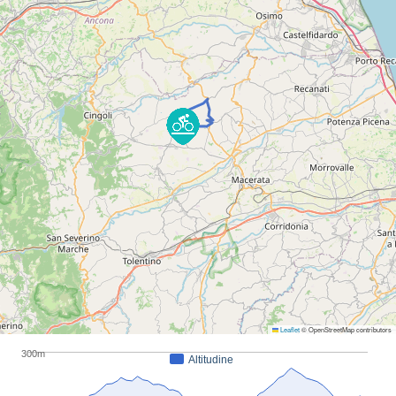
Leaflet
© OpenStreetMap contributors
300m
Altitudine