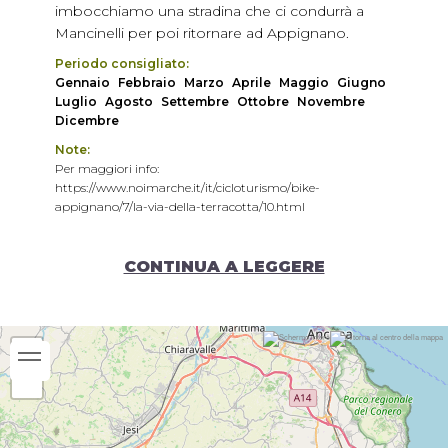
imbocchiamo una stradina che ci condurrà a
Mancinelli per poi ritornare ad Appignano.
Periodo consigliato:
Gennaio
Febbraio
Marzo
Aprile
Maggio
Giugno
Luglio
Agosto
Settembre
Ottobre
Novembre
Dicembre
Note:
Per maggiori info:
https://www.noimarche.it/it/cicloturismo/bike-
appignano/7/la-via-della-terracotta/10.html
CONTINUA A LEGGERE