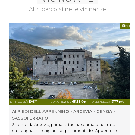
Altri percorsi nelle vicinanze
Strada
DIFFICOLTÀ:
EASY
LUNGHEZZA:
65,81 Km
DISLIVELLO:
1377 mt
AI PIEDI DELL'APPENNINO - ARCEVIA - GENGA -
SASSOFERRATO
Si parte da Arcevia, prima cittadina spartiacque tra la
campagna marchigiana e i primimonti dell'Appennino