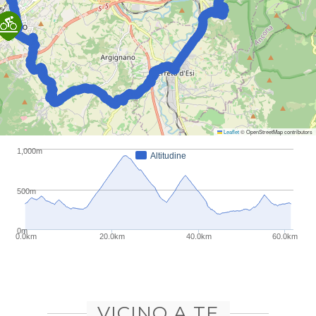
Leaflet
© OpenStreetMap contributors
1,000m
Altitudine
500m
0m
0.0km
20.0km
40.0km
60.0km
VICINO A TE