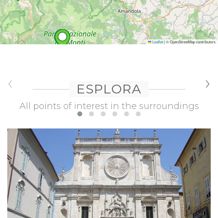
Leaflet
|
© OpenStreetMap contributors
‹
›
ESPLORA
All points of interest in the surroundings