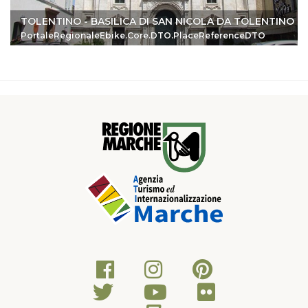
TOLENTINO - BASILICA DI SAN NICOLA DA TOLENTINO
PortaleRegionaleEbike.Core.DTO.PlaceReferenceDTO