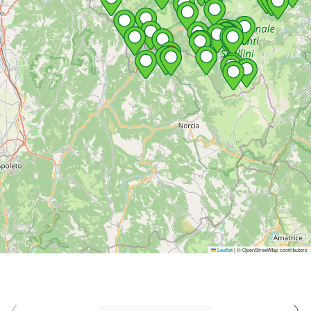
Leaflet
|
© OpenStreetMap contributors
‹
›