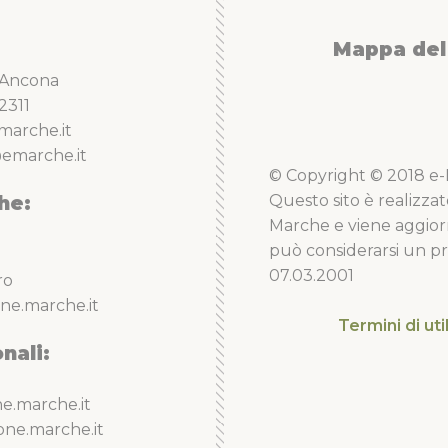
Mappa del 
5 Ancona
2311
marche.it
emarche.it
© Copyright © 2018 e-Li
he:
Questo sito è realizzat
Marche e viene aggior
può considerarsi un pro
07.03.2001
ro
ne.marche.it
Termini di uti
nali:
e.marche.it
one.marche.it