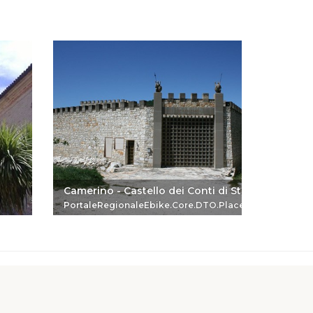
POLLEN
Camerino - Castello dei Conti di Statte
RAMBO
PortaleRegionaleEbike.Core.DTO.PlaceReferenceDTO
Portale