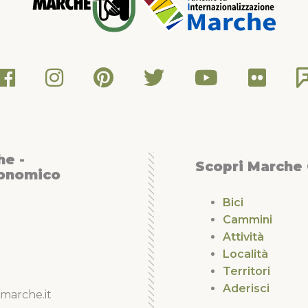
he -
Scopri Marche
conomico
Bici
Cammini
Attività
Località
Territori
Aderisci
marche.it