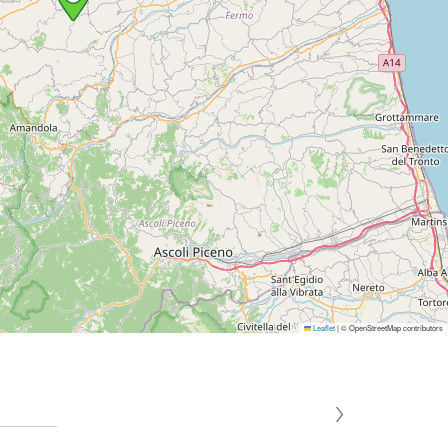
Leaflet
|
© OpenStreetMap contributors
›