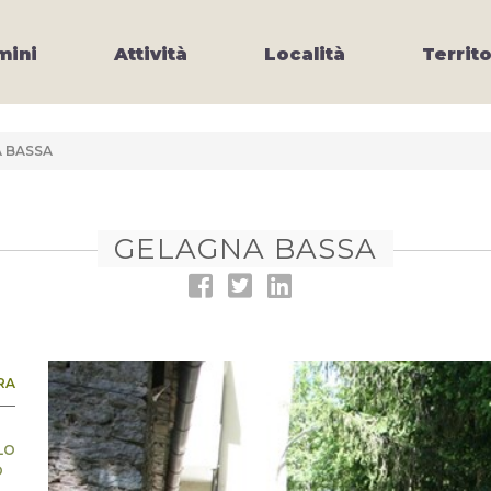
ini
Attività
Località
Territo
 BASSA
GELAGNA BASSA
RA
LO
Ò