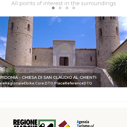
All points of interest in the surroundings
RIDONIA - CHIESA DI SAN CLAUDIO AL CHIENTI
eDTO
aleRegionaleEbike.Core.DTO.PlaceReferenceDTO