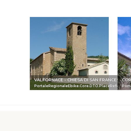
VALFORNACE - CHIESA DI SAN FRANCESCO
COR
PortaleRegionaleEbike.Core.DTO.PlaceReferenc
Port