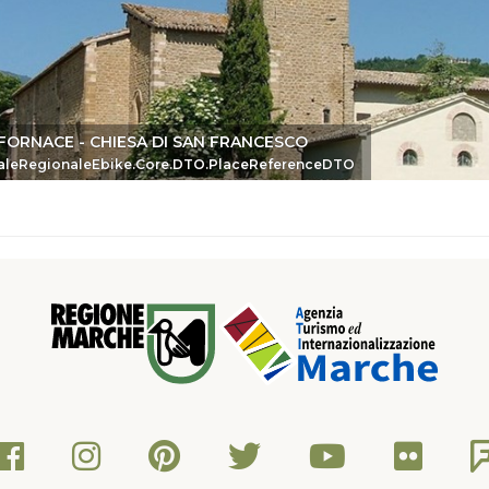
FORNACE - CHIESA DI SAN FRANCESCO
eDTO
aleRegionaleEbike.Core.DTO.PlaceReferenceDTO