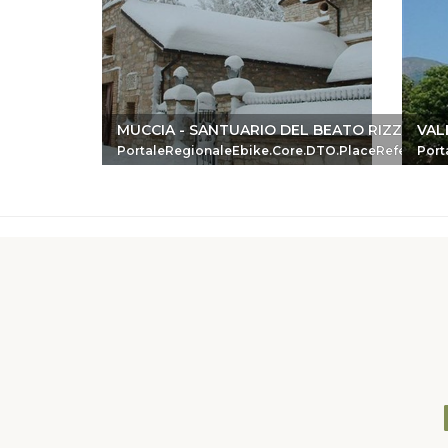
MUCCIA - SANTUARIO DEL BEATO RIZZERIO
VAL
PortaleRegionaleEbike.Core.DTO.PlaceReferenc
Port