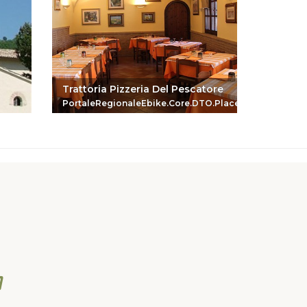
Trattoria Pizzeria Del Pescatore
URBISA
PortaleRegionaleEbike.Core.DTO.PlaceReferenceDTO
Portale