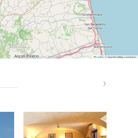
Leaflet
|
© OpenStreetMap contributors
›