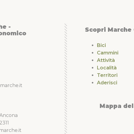
he -
Scopri Marche
conomico
Bici
Cammini
Attività
Località
Territori
Aderisci
marche.it
Mappa del 
5 Ancona
2311
marche.it