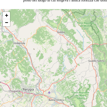
posto nel luogo in cui sorgeva l’antica fortezza che domi
+
−