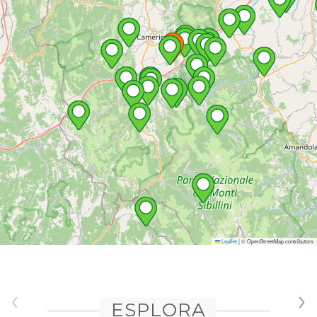
Leaflet
|
© OpenStreetMap contributors
‹
›
ESPLORA