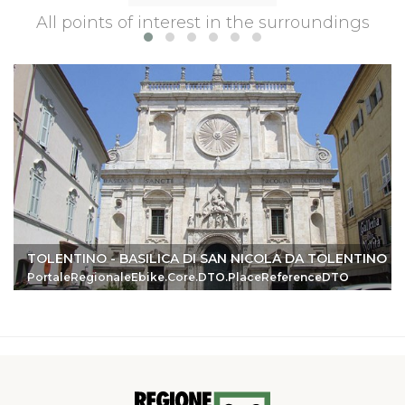
All points of interest in the surroundings
TOLENTINO - BASILICA DI SAN NICOLA DA TOLENTINO
PortaleRegionaleEbike.Core.DTO.PlaceReferenceDTO