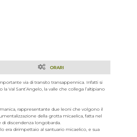
ORARI
ortante via di transito transappennica. Infatti si
 Val Sant’Angelo, la valle che collega l’altipiano
 romanica, rappresentante due leoni che volgono il
ntalizzazione della grotta micaelica, fatta nel
ente di discendenza longobarda.
lo era dirimpettaio al santuario micaelico, e sua