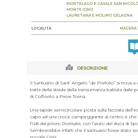
MONTELAGO E CASALE SAN NICOL
MONTE IGNO
LAURETANA E MOLINO GELAGNA
LOCALITÀ
MACERA
DESCRIZIONE
Il Santuario di Sant’ Angelo “de Prefolio” si trova 
tratta della strada della transumanza battuta dalle
di Colfiorito a Pieve Torina.
Una lapide semicircolare posta sulla facciata dell’
capo ad una croce campeggiante al centro e che si
1148 dal priore Diotisalvi, con l’aiuto del duca di S
Sembrerebbe infatti che il santuario fosse stato sce
moglie Gisla.