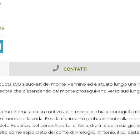
Ò
TA
CONTATTI
a quota 690 a sud-est del monte Pennino ed è situato lungo una imp
 pecore che discendendo dal monte proseguivano verso sud lungo la
esterno è ornata da un motivo ad intreccio, di chiara iconografia
 mordono la coda. Essa fa riferimento probabilmente alla monume
poleto Federico, del conte Alberto, di Gisla, di altri e della sua g
lto come sepolcreto del conte di Prefoglio, Antonio, il cui castel