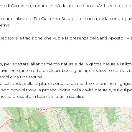
ne di Camerino, mentre iniziò da allora e fino al XVII secolo la nom
a cui, di rilievo fu Fra Giacomo Squaglia di Lucca, della congregazio
terno.
o è legato alla tradizione che vuole la presenza dei Santi Apostoli P
, per adattarsi all’andamento naturale della grotta naturale uti
 pavimento, interrotto da alcuni bassi gradini, è realizzato con lastro
rici e da una testina.
sta sul fondo della cripta, circondata da quattro colonnine di grigi
vano dove si trova la prosecuzione della cavità naturale, sul cui 
ente presente in tutti i santuari micaelici.