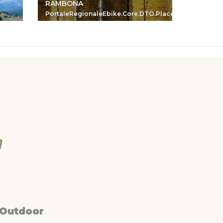
RAMBONA
SIBIKE 
PortaleRegionaleEbike.Core.DTO.PlaceReferenceDTO
Portale
 Outdoor