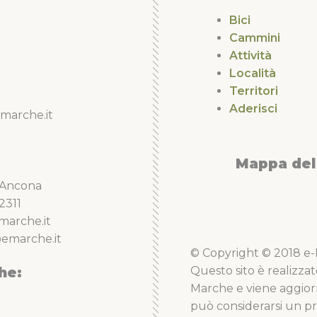
Bici
Cammini
Attività
Località
Territori
Aderisci
marche.it
Mappa del 
5 Ancona
2311
marche.it
emarche.it
© Copyright © 2018 e-Li
he:
Questo sito è realizzat
Marche e viene aggior
può considerarsi un pro