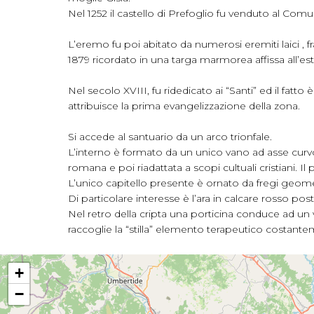
Nel 1252 il castello di Prefoglio fu venduto al Comu
L’eremo fu poi abitato da numerosi eremiti laici , fr
1879 ricordato in una targa marmorea affissa all’es
Nel secolo XVIII, fu ridedicato ai “Santi” ed il fatt
attribuisce la prima evangelizzazione della zona.
Si accede al santuario da un arco trionfale.
L’interno è formato da un unico vano ad asse curvo
romana e poi riadattata a scopi cultuali cristiani. Il
L’unico capitello presente è ornato da fregi geomet
Di particolare interesse è l’ara in calcare rosso po
Nel retro della cripta una porticina conduce ad un 
raccoglie la “stilla” elemento terapeutico costantem
+
−