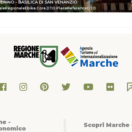
ERINO - BASILICA DI SAN VENANZIO
eDTO
aleRegionaleEbike.Core.DTO.PlaceReferenceDTO
he -
Scopri Marche
conomico