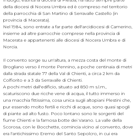
della diocesi di Nocera Umbra ed è compreso nel territorio
della parrocchia di San Martino di Serravalle Castello (in
provincia di Macerata).
Nel 1984, sono entrate a far parte dell'arcidiocesi di Camerino,
insieme ad altre parrocchie comprese nella provincia di
Macerata e appartenenti alle diocesi di Nocera Umbra e di
Norcia.
Il convento sorge su un'altura, a mezza costa del monte di
Brogliano verso il monte Pennino, a poche centinaia di metri
dalla strada statale 77 della Val di Chienti, a circa 2 km da
Colfiorito e a 3 da Serravalle di Chienti.
A pochi metri dall'edificio, situato ad 850 m s.l.m.,
scaturiscono due ricche vene di acqua, il tutto immerso in
una macchia fittissima, cosa unica sugli altopiani Plestini che,
pur essendo molto fertili e ricchi di acque, sono quasi spogli
di piante ad alto fusto. Poco lontano sono le sorgenti del
fiume Chienti e la famosa botte dei Varano. La valle della
Scorosa, con le Bocchette, comincia vicino al convento, dove
era l'antichissimo Eremo del Santo Sepolcro, in cui era