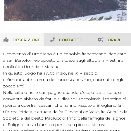
DESCRIZIONE
CONTATTI
ORARI
Il convento di Brogliano è un cenobio francescano, dedicato
a san Bartolomeo apostolo, situato sugli altopiani Plestini ai
confini tra Umbria e Marche.
In questo luogo ha avuto inizio, nel XIV secolo,
un'importante riforma del francescanesimo, chiamata degli
zoccolanti.
Nelle città o nelle campagne quando c'era, o c'è ancora, un
convento abitato da frati e si dice "gli zoccolanti", il termine ci
riporta a quei francescani che hanno vissuto a Brogliano la
riforma iniziata e attuata da fra Giovanni de Valle, fra Gentile da
Spoleto e dal beato Paoluccio Trinci della famiglia dei signori
di Foligno, così chiamato per la sua piccola statura.
Il luogo, estinta la diocesi di Plestia, ha fatto sempre parte