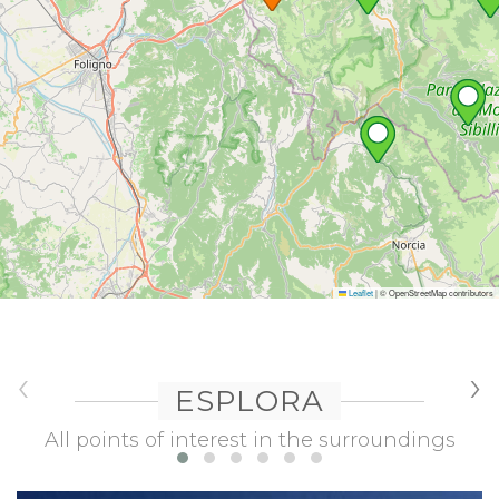
Leaflet
|
© OpenStreetMap contributors
‹
›
ESPLORA
All points of interest in the surroundings