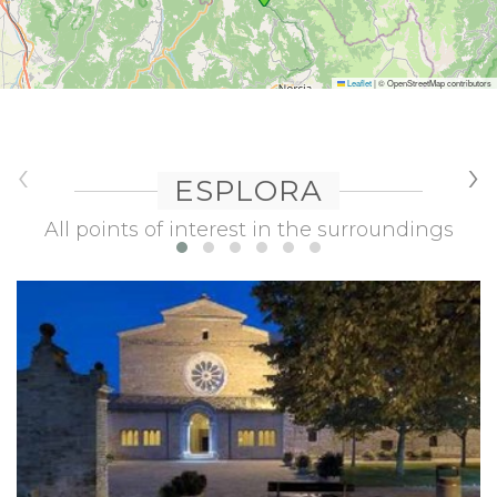
Leaflet
|
© OpenStreetMap contributors
‹
›
ESPLORA
All points of interest in the surroundings