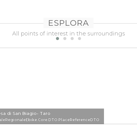
ESPLORA
All points of interest in the surroundings
sa di San Biagio- Taro
eDTO
aleRegionaleEbike.Core.DTO.PlaceReferenceDTO