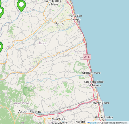
Leaflet
|
© OpenStreetMap contributors