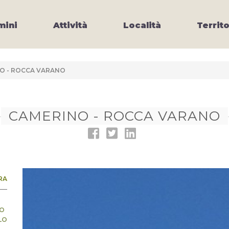
ini
Attività
Località
Territo
O - ROCCA VARANO
CAMERINO - ROCCA VARANO
RA
LO
LO