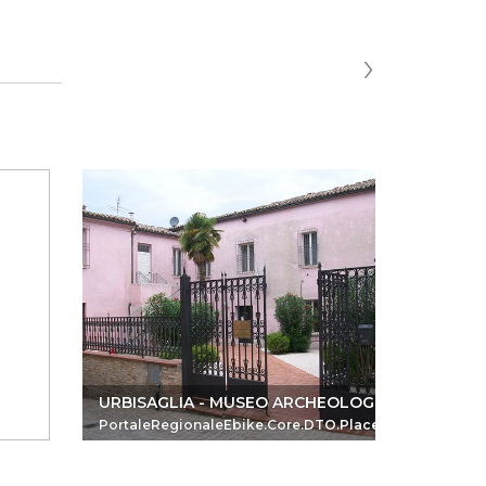
›
URBISAGLIA - MUSEO ARCHEOLOGICO
Camerin
PortaleRegionaleEbike.Core.DTO.PlaceReferenceDTO
Portale