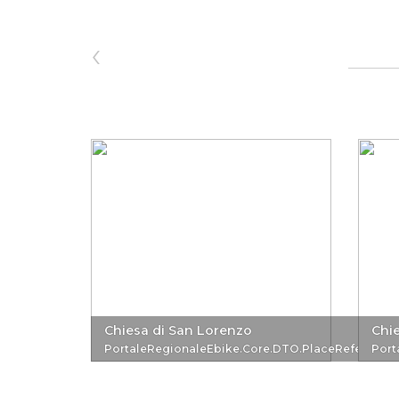
‹
Chiesa di San Lorenzo
Chie
PortaleRegionaleEbike.Core.DTO.PlaceReferenc
Port