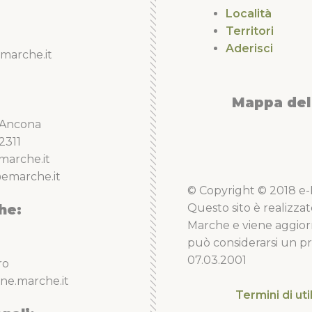
Località
Territori
Aderisci
marche.it
Mappa del 
5 Ancona
2311
marche.it
emarche.it
© Copyright © 2018 e-Li
he:
Questo sito è realizzat
Marche e viene aggior
può considerarsi un pro
07.03.2001
ro
ne.marche.it
Termini di uti