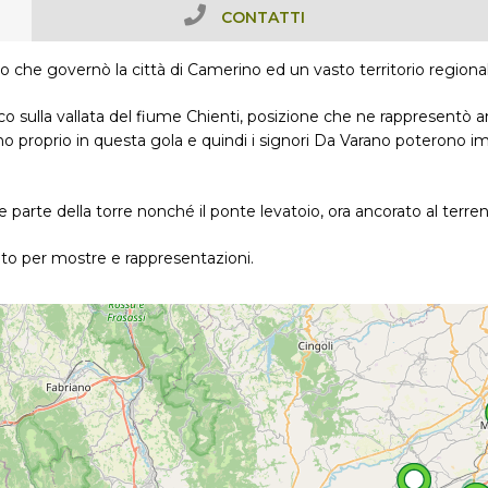
CONTATTI
no che governò la città di Camerino ed un vasto territorio regionale
o sulla vallata del fiume Chienti, posizione che ne rappresentò anch
o proprio in questa gola e quindi i signori Da Varano poterono imp
e parte della torre nonché il ponte levatoio, ora ancorato al terren
ato per mostre e rappresentazioni.