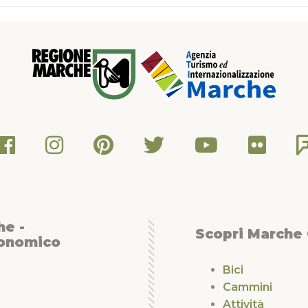
he -
Scopri Marche
conomico
Bici
Cammini
Attività