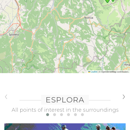
Leaflet
|
© OpenStreetMap contributors
‹
›
ESPLORA
All points of interest in the surroundings