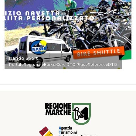
Nando Sport
PortaleRegionaleEbike.Core.DTO.PlaceReferenceDTO