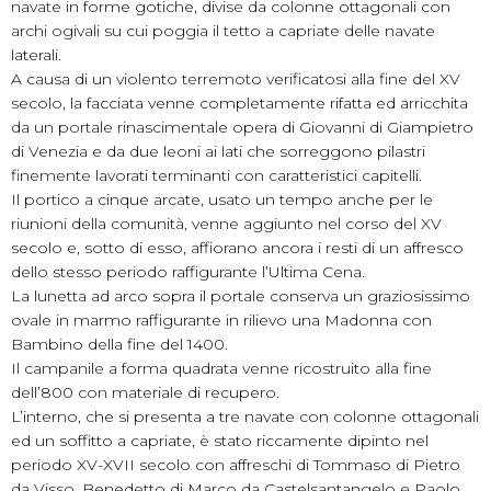
navate in forme gotiche, divise da colonne ottagonali con
archi ogivali su cui poggia il tetto a capriate delle navate
laterali.
A causa di un violento terremoto verificatosi alla fine del XV
secolo, la facciata venne completamente rifatta ed arricchita
da un portale rinascimentale opera di Giovanni di Giampietro
di Venezia e da due leoni ai lati che sorreggono pilastri
finemente lavorati terminanti con caratteristici capitelli.
Il portico a cinque arcate, usato un tempo anche per le
riunioni della comunità, venne aggiunto nel corso del XV
secolo e, sotto di esso, affiorano ancora i resti di un affresco
dello stesso periodo raffigurante l’Ultima Cena.
La lunetta ad arco sopra il portale conserva un graziosissimo
ovale in marmo raffigurante in rilievo una Madonna con
Bambino della fine del 1400.
Il campanile a forma quadrata venne ricostruito alla fine
dell’800 con materiale di recupero.
L’interno, che si presenta a tre navate con colonne ottagonali
ed un soffitto a capriate, è stato riccamente dipinto nel
periodo XV-XVII secolo con affreschi di Tommaso di Pietro
da Visso, Benedetto di Marco da Castelsantangelo e Paolo