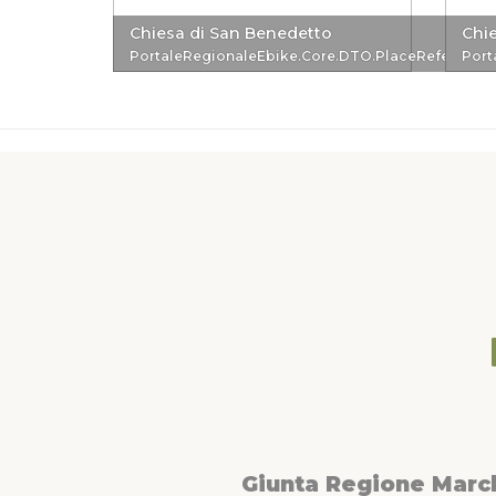
Chiesa di San Benedetto
Chie
PortaleRegionaleEbike.Core.DTO.PlaceReferenc
Port
Giunta Regione Marc