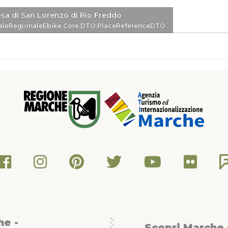
sa di San Lorenzo di Rio Freddo
eDTO
aleRegionaleEbike.Core.DTO.PlaceReferenceDTO
he -
Scopri Marche