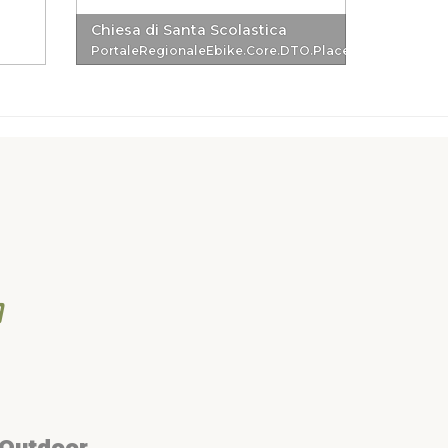
Chiesa di Santa Scolastica
Chiesa 
PortaleRegionaleEbike.Core.DTO.PlaceReferenceDTO
Portale
 Outdoor