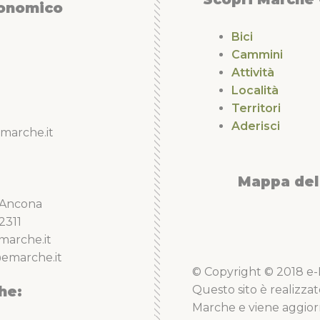
conomico
Bici
Cammini
Attività
Località
Territori
Aderisci
marche.it
Mappa del 
5 Ancona
2311
marche.it
emarche.it
© Copyright © 2018 e-Li
he:
Questo sito è realizzat
Marche e viene aggior