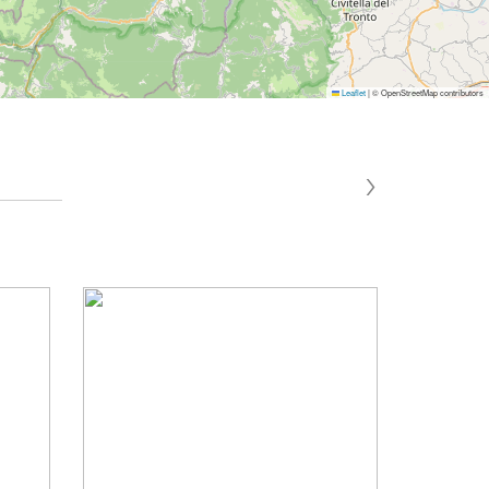
Leaflet
|
© OpenStreetMap contributors
›