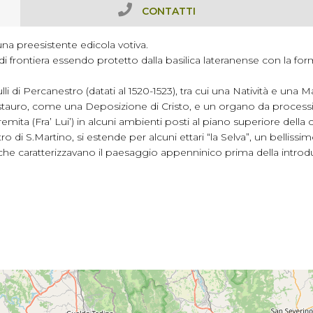
CONTATTI
i una preesistente edicola votiva.
di frontiera essendo protetto dalla basilica lateranense con la fo
lli di Percanestro (datati al 1520-1523), tra cui una Natività e una
 restauro, come una Deposizione di Cristo, e un organo da process
mita (Fra’ Lui’) in alcuni ambienti posti al piano superiore della 
ntro di S.Martino, si estende per alcuni ettari “la Selva”, un bellis
che caratterizzavano il paesaggio appenninico prima della introduz