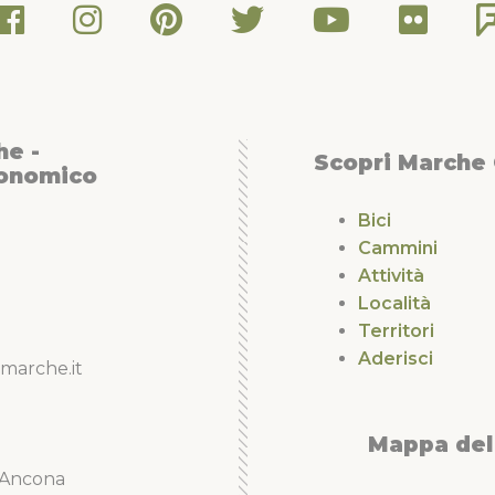
he -
Scopri Marche
conomico
Bici
Cammini
Attività
Località
Territori
Aderisci
marche.it
Mappa del 
5 Ancona