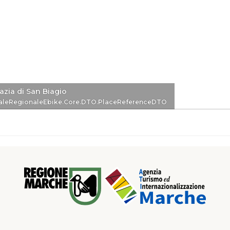
zia di San Biagio
eDTO
aleRegionaleEbike.Core.DTO.PlaceReferenceDTO