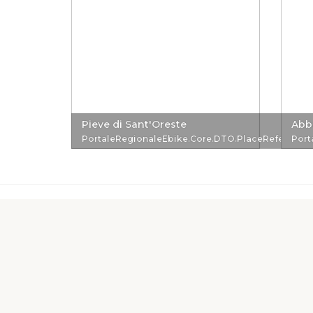
Pieve di Sant'Oreste
Abba
PortaleRegionaleEbike.Core.DTO.PlaceReferenc
Port