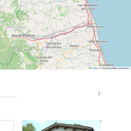
Leaflet
|
© OpenStreetMap contributors
›