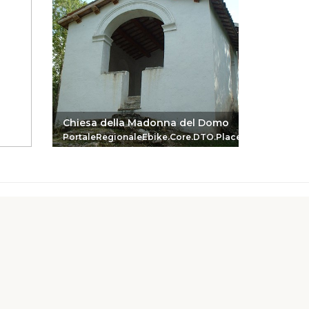
Chiesa della Madonna del Domo
Romitor
PortaleRegionaleEbike.Core.DTO.PlaceReferenceDTO
Portale