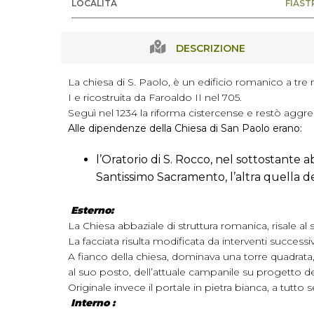
LOCALITÀ
FIAST
DESCRIZIONE
La chiesa di S. Paolo, è un edificio romanico a tre 
I e ricostruita da Faroaldo II nel 705.
Seguì nel 1234 la riforma cistercense e restò aggregat
Alle dipendenze della Chiesa di San Paolo erano:
l’Oratorio di S. Rocco, nel sottostante 
Santissimo Sacramento, l’altra quella de
Esterno:
La Chiesa abbaziale di struttura romanica, risale al 
La facciata risulta modificata da interventi successiv
A fianco della chiesa, dominava una torre quadrata, 
al suo posto, dell’attuale campanile su progetto del
Originale invece il portale in pietra bianca, a tutto
Interno :