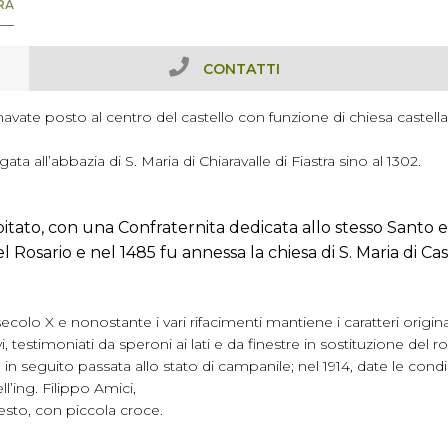
RA
CONTATTI
navate posto al centro del castello con funzione di chiesa castell
a all’abbazia di S. Maria di Chiaravalle di Fiastra sino al 1302.
abitato, con una Confraternita dedicata allo stesso Santo e
l Rosario e nel 1485 fu annessa la chiesa di S. Maria di C
secolo X e nonostante i vari rifacimenti mantiene i caratteri origina
i, testimoniati da speroni ai lati e da finestre in sostituzione del r
in seguito passata allo stato di campanile; nel 1914, date le condi
l’ing. Filippo Amici,
 sesto, con piccola croce.