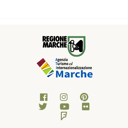
piccoli agglomerati di case dove la gente vive ancora di
pastorizia, con laboratori di formaggi e la possibiltà di gustare
prodotti tipici.Proseguendo, durante la pedalata si volge lo
sguardo su ampi paesaggi, dal cuore dei Sibillini, infatti, si può
scorgere fino a tutto l’Appennino marchigiano. Oltrepassata
Pievebovigliana si incrocia il lago di Polverina, le cui sponde si
prestano per passeggiate naturalistiche osservando la flora e
la fauna. Il lago si trova infatti all’interno dell'"Oasi di
protezione faunistica di Polverina". In fine si risale verso Fiastra
per chiudere l’anello con scorci sulla valle del Chienti fino a
vedere Camerino con le sue rocche.