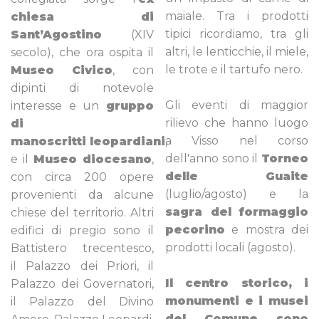
maiale. Tra i prodotti
chiesa di
tipici ricordiamo, tra gli
Sant’Agostino
(XIV
altri, le lenticchie, il miele,
secolo), che ora ospita il
le trote e il tartufo nero.
Museo Civico
, con
dipinti di notevole
Gli eventi di maggior
interesse e un
gruppo
rilievo che hanno luogo
di
a Visso nel corso
manoscritti leopardiani
,
dell'anno sono il
Torneo
e il
Museo diocesano
,
delle Guaite
con circa 200 opere
(luglio/agosto) e la
provenienti da alcune
sagra del formaggio
chiese del territorio. Altri
pecorino
e mostra dei
edifici di pregio sono il
prodotti locali (agosto).
Battistero trecentesco,
il Palazzo dei Priori, il
Il centro storico, i
Palazzo dei Governatori,
monumenti e i musei
il Palazzo del Divino
del Comune sono