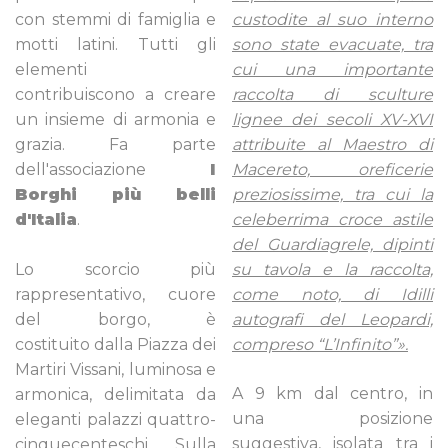
con stemmi di famiglia e
custodite al suo interno
motti latini. Tutti gli
sono state evacuate, tra
elementi
cui una importante
contribuiscono a creare
raccolta di sculture
un insieme di armonia e
lignee dei secoli XV-XVI
grazia. Fa parte
attribuite al Maestro di
dell'associazione
I
Macereto, oreficerie
Borghi più belli
preziosissime, tra cui la
d'Italia
.
celeberrima croce astile
del Guardiagrele, dipinti
Lo scorcio più
su tavola e la raccolta,
rappresentativo, cuore
come noto, di Idilli
del borgo, è
autografi del Leopardi,
costituito dalla Piazza dei
compreso “L’Infinito”».
Martiri Vissani, luminosa e
A 9 km dal centro, in
armonica, delimitata da
una posizione
eleganti palazzi quattro-
suggestiva, isolata tra i
cinquecenteschi. Sulla