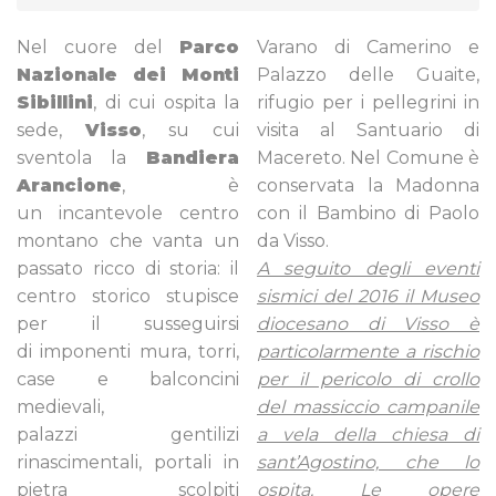
Nel cuore del
Parco
Varano di Camerino e
Nazionale dei Monti
Palazzo delle Guaite,
Sibillini
, di cui ospita la
rifugio per i pellegrini in
sede,
Visso
, su cui
visita al Santuario di
sventola la
Bandiera
Macereto. Nel Comune è
Arancione
,
è
conservata la Madonna
un incantevole centro
con il Bambino di Paolo
montano che vanta un
da Visso.
passato ricco di storia: il
A seguito degli eventi
centro storico stupisce
sismici del 2016 il Museo
per il susseguirsi
diocesano di Visso è
di imponenti mura, torri,
particolarmente a rischio
case e balconcini
per il pericolo di crollo
medievali,
del massiccio campanile
palazzi gentilizi
a vela della chiesa di
rinascimentali, portali in
sant’Agostino, che lo
pietra scolpiti
ospita. Le opere