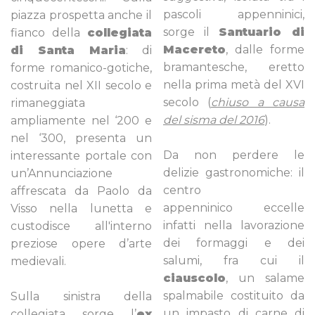
pascoli appenninici,
piazza prospetta anche il
sorge il
Santuario di
fianco della
collegiata
Macereto
, dalle forme
di Santa Maria
: di
bramantesche, eretto
forme romanico-gotiche,
nella prima metà del XVI
costruita nel XII secolo e
secolo (
chiuso a causa
rimaneggiata
del sisma del 2016
).
ampliamente nel ‘200 e
nel ‘300, presenta un
Da non perdere le
interessante portale con
delizie gastronomiche: il
un’Annunciazione
centro
affrescata da Paolo da
appenninico eccelle
Visso nella lunetta e
infatti nella lavorazione
custodisce all'interno
dei formaggi e dei
preziose opere d’arte
salumi, fra cui il
medievali.
ciauscolo
, un salame
spalmabile costituito da
Sulla sinistra della
un impasto di carne di
collegiata sorge l’
ex