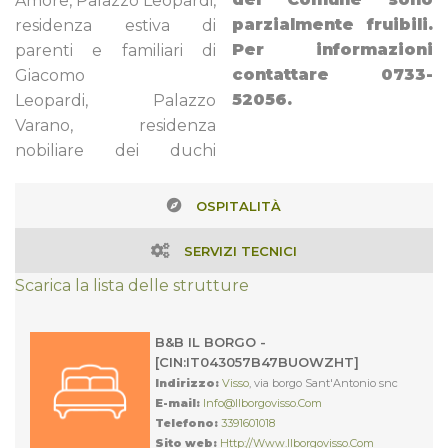
Amore, Palazzo Leopardi,
parzialmente fruibili.
residenza estiva di
Per informazioni
parenti e familiari di
contattare 0733-
Giacomo
52056.
Leopardi, Palazzo
Varano, residenza
nobiliare dei duchi
OSPITALITÀ
SERVIZI TECNICI
Scarica la lista delle strutture
B&B IL BORGO -
[CIN:IT043057B47BUOWZHT]
Indirizzo:
Visso
, via borgo Sant'Antonio snc
E-mail:
Info@ilborgovisso.com
Telefono:
3391601018
Sito web:
Http://www.ilborgovisso.com