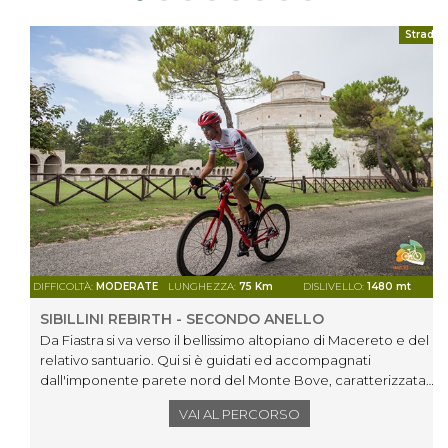
Strada
DIFFICOLTÀ:
MODERATE
LUNGHEZZA:
75 Km
DISLIVELLO:
1480 mt
SIBILLINI REBIRTH - SECONDO ANELLO
Da Fiastra si va verso il bellissimo altopiano di Macereto e del
relativo santuario. Qui si è guidati ed accompagnati
dall'imponente parete nord del Monte Bove, caratterizzata
prevalentemente da calcare massiccio di tipo dolomitico,
VAI AL PERCORSO
rappresentante la parete rocciosa più vasta dell'intero
gruppo montuoso. Il bellissimo percorso è intervallato da