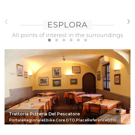
‹
›
ESPLORA
All points of interest in the surroundings
Trattoria Pizzeria Del Pescatore
PortaleRegionaleEbike.Core.DTO.PlaceReferenceDTO