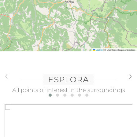
Leaflet
|
© OpenStreetMap contributors
‹
›
ESPLORA
All points of interest in the surroundings