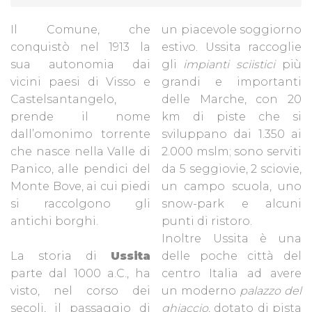
Il Comune, che
un piacevole soggiorno
conquistò nel 1913 la
estivo. Ussita raccoglie
sua autonomia dai
gli
impianti sciistici
più
vicini paesi di Visso e
grandi e importanti
Castelsantangelo,
delle Marche, con 20
prende il nome
km di piste che si
dall’omonimo torrente
sviluppano dai 1.350 ai
che nasce nella Valle di
2.000 mslm; sono serviti
Panico, alle pendici del
da 5 seggiovie, 2 sciovie,
Monte Bove, ai cui piedi
un campo scuola, uno
si raccolgono gli
snow-park e alcuni
antichi borghi.
punti di ristoro.
Inoltre Ussita è una
La storia di
Ussita
delle poche città del
parte dal 1000 a.C., ha
centro Italia ad avere
visto, nel corso dei
un moderno
palazzo del
secoli, il passaggio di
ghiaccio
, dotato di pista