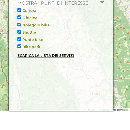
MOSTRA I PUNTI DI INTERESSE
Cultura
CATEGORIA
Officina,
Noleggio Bike,
Punto Bike
Officina
COMUNE
Ussita
Noleggio bike
Shuttle
Punto bike
Bike park
SCARICA LA LISTA DEI SERVIZI
Leaflet
|
© OpenStreetMap contributors