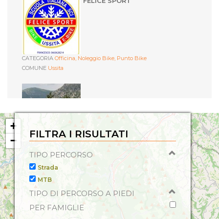
FELICE SPORT
CATEGORIA
Officina,
Noleggio Bike,
Punto Bike
COMUNE
Ussita
+
FILTRA I RISULTATI
−
FRONTIGNANO BIKE PARK
TIPO PERCORSO
CATEGORIA
Noleggio Bike,
Bike Park
COMUNE
Strada
Ussita
MTB
BIOCYCLE
TIPO DI PERCORSO A PIEDI
SIBILLINI
PER FAMIGLIE