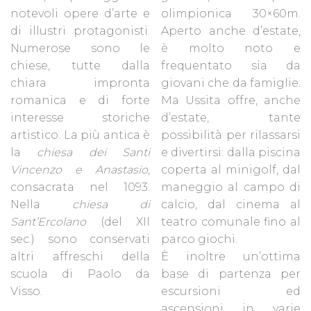
notevoli opere d’arte e
olimpionica 30×60m.
di illustri protagonisti.
Aperto anche d’estate,
Numerose sono le
è molto noto e
chiese, tutte dalla
frequentato sia da
chiara impronta
giovani che da famiglie.
romanica e di forte
Ma Ussita offre, anche
interesse storiche
d’estate, tante
artistico. La più antica è
possibilità per rilassarsi
la
chiesa dei Santi
e divertirsi: dalla piscina
Vincenzo e Anastasio
,
coperta al minigolf, dal
consacrata nel 1093.
maneggio al campo di
Nella
chiesa di
calcio, dal cinema al
Sant’Ercolano
(del XII
teatro comunale fino al
sec.) sono conservati
parco giochi.
altri affreschi della
È inoltre un’ottima
scuola di Paolo da
base di partenza per
Visso.
escursioni ed
ascensioni in varie