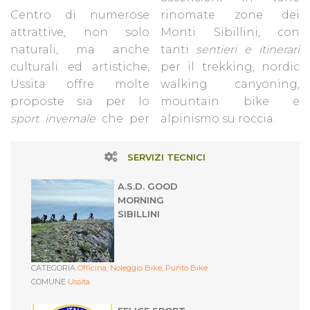
Centro di numerose
rinomate zone dei
attrattive, non solo
Monti Sibillini, con
naturali, ma anche
tanti
sentieri e itinerari
culturali ed artistiche,
per il trekking, nordic
Ussita offre molte
walking canyoning,
proposte sia per lo
mountain bike e
sport invernale
che per
alpinismo su roccia.
SERVIZI TECNICI
A.S.D. GOOD
MORNING
SIBILLINI
CATEGORIA
Officina,
Noleggio Bike,
Punto Bike
COMUNE
Ussita