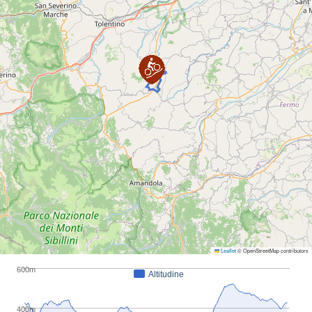
lungo una strada sterrata pianeggiante molto
piacevole da percorrere. Adatto a tutti,
consigliato l’uso di bici gravel, mtb o e-bike.
Possibilità di soste ristoro lungo il percorso con
degustazione di prodotti tipici artigianali. La
lunghezza complessiva è di circa 19 km con 500
m di dislivello in salita.
Periodo consigliato:
Gennaio
Febbraio
Marzo
Aprile
Maggio
Giugno
Luglio
Agosto
Settembre
Ottobre
Novembre
Dicembre
Note:
Per maggiori info:
https://www.noimarche.it/it/cicloturismo/bike-ripe-san-
ginesio/33/ripe-san-ginesio-in-mtb/80.html
Leaflet
© OpenStreetMap contributors
600m
Altitudine
400m