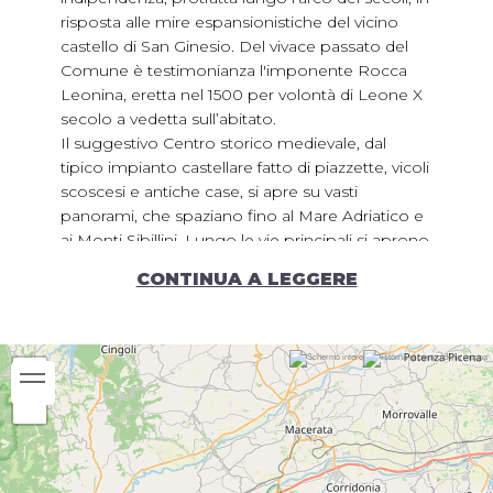
risposta alle mire espansionistiche del vicino
castello di San Ginesio. Del vivace passato del
Comune è testimonianza l'imponente Rocca
Leonina, eretta nel 1500 per volontà di Leone X
secolo a vedetta sull’abitato.
Il suggestivo Centro storico medievale, dal
tipico impianto castellare fatto di piazzette, vicoli
scoscesi e antiche case, si apre su vasti
panorami, che spaziano fino al Mare Adriatico e
ai Monti Sibillini. Lungo le vie principali si aprono
botteghe artigiane, sartorie e laboratori, che
CONTINUA A LEGGERE
offrono ai più curiosi dimostrazioni artistiche e
degustazioni. Da non perdere una visita alla
Pinacoteca Comunale di Arte Contemporanea
ed all'insolito Parco delle Sculture, di cui il
paesaggio circostante è la suggestiva
scenografia naturale. Il percorso in bici prevede
la visita al centro storico e ai dintorni attraverso
sentieri da poco riscoperti, poi scende a valle
percorrendo un tratto lungo il fiume Fiastra