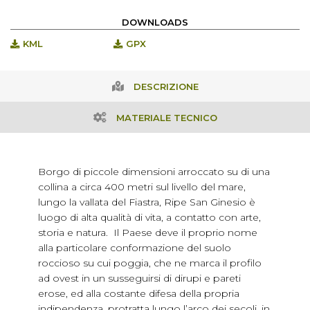
DOWNLOADS
KML
GPX
DESCRIZIONE
MATERIALE TECNICO
Borgo di piccole dimensioni arroccato su di una
collina a circa 400 metri sul livello del mare,
lungo la vallata del Fiastra, Ripe San Ginesio è
luogo di alta qualità di vita, a contatto con arte,
storia e natura. Il Paese deve il proprio nome
alla particolare conformazione del suolo
roccioso su cui poggia, che ne marca il profilo
ad ovest in un susseguirsi di dirupi e pareti
erose, ed alla costante difesa della propria
indipendenza, protratta lungo l’arco dei secoli, in