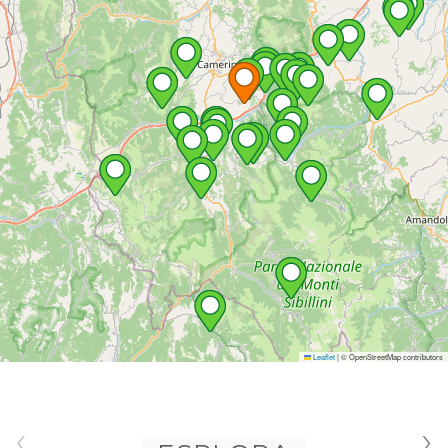
Leaflet
|
© OpenStreetMap contributors
‹
›