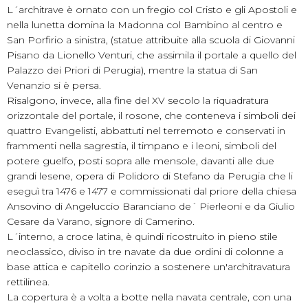
L´architrave è ornato con un fregio col Cristo e gli Apostoli e
nella lunetta domina la Madonna col Bambino al centro e
San Porfirio a sinistra, (statue attribuite alla scuola di Giovanni
Pisano da Lionello Venturi, che assimila il portale a quello del
Palazzo dei Priori di Perugia), mentre la statua di San
Venanzio si è persa.
Risalgono, invece, alla fine del XV secolo la riquadratura
orizzontale del portale, il rosone, che conteneva i simboli dei
quattro Evangelisti, abbattuti nel terremoto e conservati in
frammenti nella sagrestia, il timpano e i leoni, simboli del
potere guelfo, posti sopra alle mensole, davanti alle due
grandi lesene, opera di Polidoro di Stefano da Perugia che li
eseguì tra 1476 e 1477 e commissionati dal priore della chiesa
Ansovino di Angeluccio Baranciano de´ Pierleoni e da Giulio
Cesare da Varano, signore di Camerino.
L´interno, a croce latina, è quindi ricostruito in pieno stile
neoclassico, diviso in tre navate da due ordini di colonne a
base attica e capitello corinzio a sostenere un'architravatura
rettilinea.
La copertura è a volta a botte nella navata centrale, con una