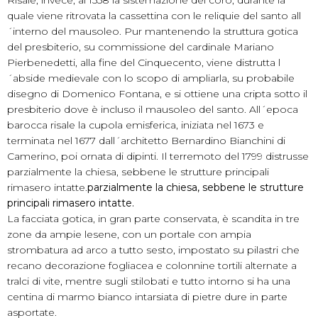
quale viene ritrovata la cassettina con le reliquie del santo all
´interno del mausoleo. Pur mantenendo la struttura gotica
del presbiterio, su commissione del cardinale Mariano
Pierbenedetti, alla fine del Cinquecento, viene distrutta l
´abside medievale con lo scopo di ampliarla, su probabile
disegno di Domenico Fontana, e si ottiene una cripta sotto il
presbiterio dove è incluso il mausoleo del santo. All´epoca
barocca risale la cupola emisferica, iniziata nel 1673 e
terminata nel 1677 dall´architetto Bernardino Bianchini di
Camerino, poi ornata di dipinti. Il terremoto del 1799 distrusse
parzialmente la chiesa, sebbene le strutture principali
rimasero intatte.
parzialmente la chiesa, sebbene le strutture
principali rimasero intatte.
La facciata gotica, in gran parte conservata, è scandita in tre
zone da ampie lesene, con un portale con ampia
strombatura ad arco a tutto sesto, impostato su pilastri che
recano decorazione fogliacea e colonnine tortili alternate a
tralci di vite, mentre sugli stilobati e tutto intorno si ha una
centina di marmo bianco intarsiata di pietre dure in parte
asportate.