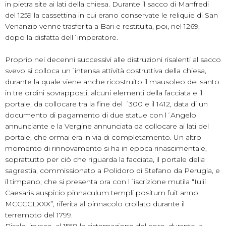
in pietra site ai lati della chiesa. Durante il sacco di Manfredi
del 1259 la cassettina in cui erano conservate le reliquie di San
Venanzio venne trasferita a Bari e restituita, poi, nel 1269,
dopo la disfatta dell´imperatore.
Proprio nei decenni successivi alle distruzioni risalenti al sacco
svevo si colloca un´intensa attività costruttiva della chiesa,
durante la quale viene anche ricostruito il mausoleo del santo
in tre ordini sovrapposti, alcuni elementi della facciata e il
portale, da collocare tra la fine del ´300 e il 1412, data di un
documento di pagamento di due statue con l´Angelo
annunciante e la Vergine annunciata da collocare ai lati del
portale, che ormai era in via di completamento. Un altro
momento di rinnovamento si ha in epoca rinascimentale,
soprattutto per ciò che riguarda la facciata, il portale della
sagrestia, commissionato a Polidoro di Stefano da Perugia, e
il timpano, che si presenta ora con l´iscrizione mutila “Iulii
Caesaris auspicio pinnaculum templi positum fuit anno
MCCCCLXXX”, riferita al pinnacolo crollato durante il
terremoto del 1799.
Risale, invece, al 1558 la sistemazione del coro, durante la