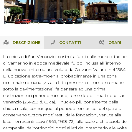
DESCRIZIONE
CONTATTI
ORARI
La chiesa di San Venanzio, costruita fuori dalle mura cittadine
di Camerino in epoca medievale, fu poi inclusa all´interno
della nuova cinta muraria voluta da Giovanni Varano nel 1384.
L´ubicazione extra-moenia, probabilmente in una zona
cimiteriale romana (vista la fitta presenza di tombe romane
sotto la pavimentazione), fa pensare ad una prima
costruzione in periodo romano, forse dopo il martirio di san
Venanzio (251-253 d. C. ca). Il nucleo più consistente della
chiesa risale, comunque, al periodo romanico, del quale si
conservano tuttora molti resti, dalle fondazioni, venute alla
luce nei recenti scavi (1963, 1968-72), alle scale a chiocciola del
campanile, dai torrioncini posti ai lati del presbiterio alle volte