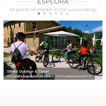
ESPLORA
All points of interest in the surroundings
SIBIKE Outdoor & Travel
PortaleRegionaleEbike.Core.DTO.PlaceReferenceDTO