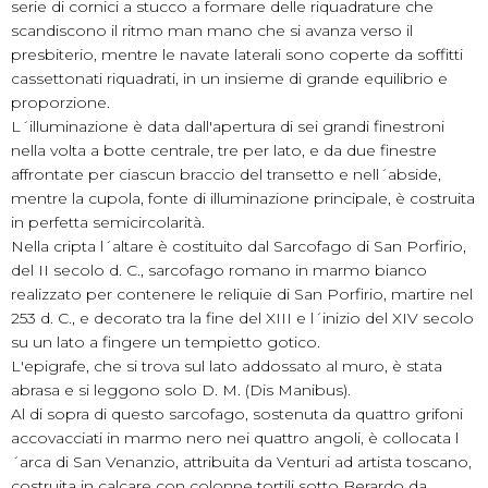
serie di cornici a stucco a formare delle riquadrature che
scandiscono il ritmo man mano che si avanza verso il
presbiterio, mentre le navate laterali sono coperte da soffitti
cassettonati riquadrati, in un insieme di grande equilibrio e
proporzione.
L´illuminazione è data dall'apertura di sei grandi finestroni
nella volta a botte centrale, tre per lato, e da due finestre
affrontate per ciascun braccio del transetto e nell´abside,
mentre la cupola, fonte di illuminazione principale, è costruita
in perfetta semicircolarità.
Nella cripta l´altare è costituito dal Sarcofago di San Porfirio,
del II secolo d. C., sarcofago romano in marmo bianco
realizzato per contenere le reliquie di San Porfirio, martire nel
253 d. C., e decorato tra la fine del XIII e l´inizio del XIV secolo
su un lato a fingere un tempietto gotico.
L'epigrafe, che si trova sul lato addossato al muro, è stata
abrasa e si leggono solo D. M. (Dis Manibus).
Al di sopra di questo sarcofago, sostenuta da quattro grifoni
accovacciati in marmo nero nei quattro angoli, è collocata l
´arca di San Venanzio, attribuita da Venturi ad artista toscano,
costruita in calcare con colonne tortili sotto Berardo da