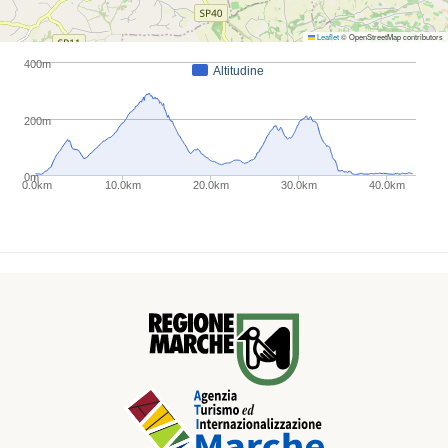
Leaflet
© OpenStreetMap contributors
400m
Altitudine
200m
0m
0.0km
10.0km
20.0km
30.0km
40.0km