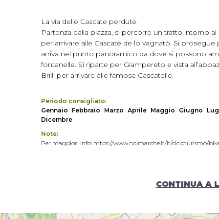
La via delle Cascate perdute.
Partenza dalla piazza, si percorre un tratto intorno a
per arrivare alle Cascate de lo vagnatò. Si prosegue p
arriva nel punto panoramico da dove si possono ammir
fontanelle. Si riparte per Giampereto e vista all’ab
Brilli per arrivare alle famose Cascatelle.
Periodo consigliato:
Gennaio
Febbraio
Marzo
Aprile
Maggio
Giugno
Lug
Dicembre
Note:
Per maggiori info: https://www.noimarche.it/it/cicloturismo/b
CONTINUA A 