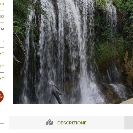
TB
NO
KM
-
MT
MT
MT
DESCRIZIONE