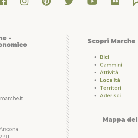
he -
Scopri Marche
conomico
Bici
Cammini
Attività
Località
Territori
Aderisci
marche.it
Mappa del 
5 Ancona
2311