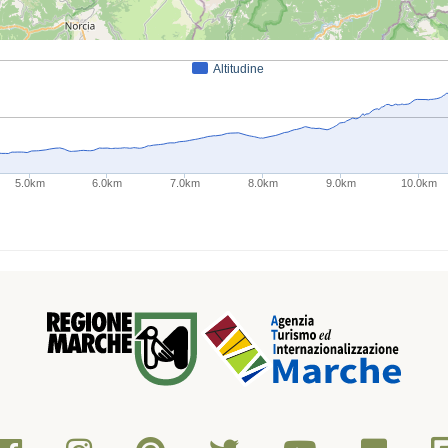
Altitudine
5.0km
6.0km
7.0km
8.0km
9.0km
10.0km