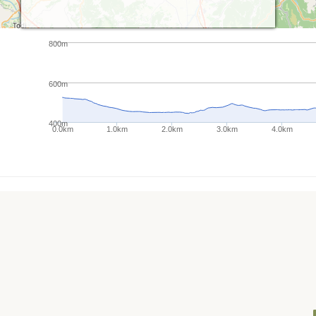
800m
600m
400m
0.0km
1.0km
2.0km
3.0km
4.0km