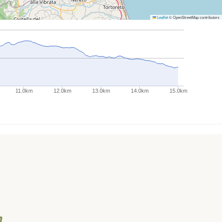
Leaflet
© OpenStreetMap contributors
11.0km
12.0km
13.0km
14.0km
15.0km