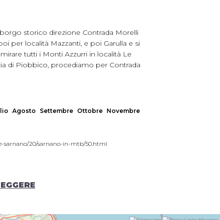
l borgo storico direzione Contrada Morelli
oi per località Mazzanti, e poi Garulla e si
are tutti i Monti Azzurri in località Le
bazia di Piobbico, procediamo per Contrada
lio
Agosto
Settembre
Ottobre
Novembre
ike-sarnano/20/sarnano-in-mtb/50.html
LEGGERE