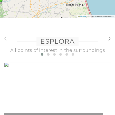
Leaflet
|
© OpenStreetMap contributors
‹
›
ESPLORA
All points of interest in the surroundings