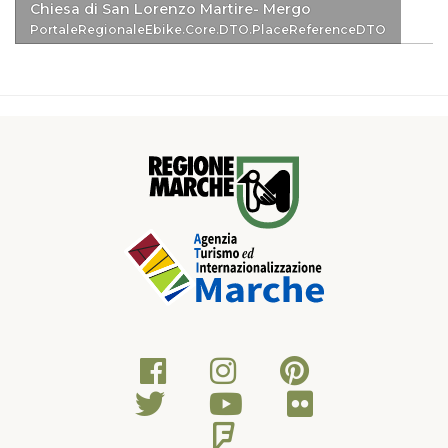
Chiesa di San Lorenzo Martire- Mergo
PortaleRegionaleEbike.Core.DTO.PlaceReferenceDTO