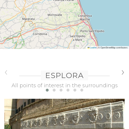
Leaflet
|
© OpenStreetMap contributors
‹
›
ESPLORA
All points of interest in the surroundings