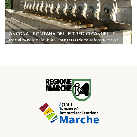
ANCONA - FONTANA DELLE TREDICI CANNELLE
PortaleRegionaleEbike.Core.DTO.PlaceReferenceDTO