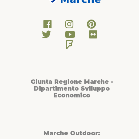
questo tratto bellissimo e panoramico si incontrano uno dopo
l’altro i castelli di Loretello, San Pietro e Palazzo. Attraversato
Montefortino si torna alla rotatoria di Conce e, dopo un breve
tratto sulla Provinciale Arceviese, si sale a Montale e si
imbocca la strada panoramica sul crinale fino a Barbara. Da
qui si scende di nuovo sulla Provinciale Arceviese e si torna al
punto di partenza.“Si rimanda ai siti web ed alle guide
turistiche classiche per il reperimento di informazioni sui siti di
interesse archeologico, culturale e naturalistico che si
incontrano lungo l’itinerario”.
Giunta Regione Marche -
Dipartimento Sviluppo
Economico
Marche Outdoor: