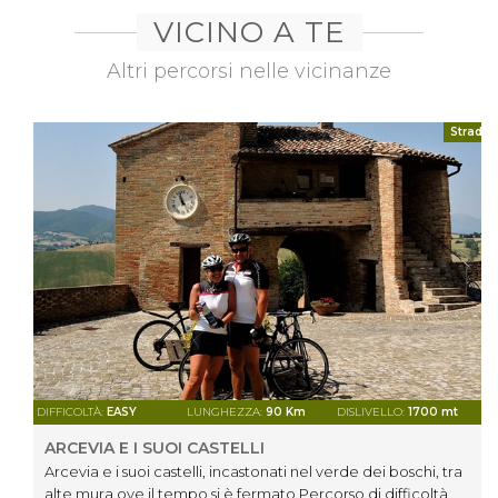
VICINO A TE
Altri percorsi nelle vicinanze
Strada
DIFFICOLTÀ:
EASY
LUNGHEZZA:
90 Km
DISLIVELLO:
1700 mt
ARCEVIA E I SUOI CASTELLI
Arcevia e i suoi castelli, incastonati nel verde dei boschi, tra
alte mura ove il tempo si è fermato.Percorso di difficoltà