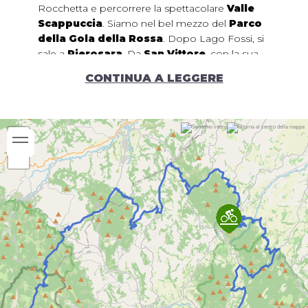
Rocchetta e percorrere la spettacolare
Valle
Scappuccia
. Siamo nel bel mezzo del
Parco
della Gola della Rossa
. Dopo Lago Fossi, si
sale a
Pierosara
. Da
San Vittore
, con la sua
abbazia romanica, si entra nella
Gola di
CONTINUA A LEGGERE
Frasassi
, tra gli alti dirupi che sono a custodia
del tesoro delle Grotte. Dal borgo medioevale di
Genga
si prosegue per Meleto, Trinquelli e dal
valico panoramico fino a Nebbiano. Con una
breve deviazione si può arrivare a
Fabriano
per
la visita del Museo della Carta e della Filigrana.
Una stretta strada fra i campi ci porta a
Sassoferrato
, l’antica “Sentinum”, con il suo
Parco Archeologico. Si prende quindi per
Scheggia, deviando subito a sinistra per Bastia,
tra
Monte Cucco e Monte Strega
. Da
Perticano e Pascelupo si giunge ad
Isola
Fossara
e deviando a destra si sale all’
Abbazia
di Sitria
, luogo rilevante per la antica presenza
dei templari. Scendendo dal valico verso Serra