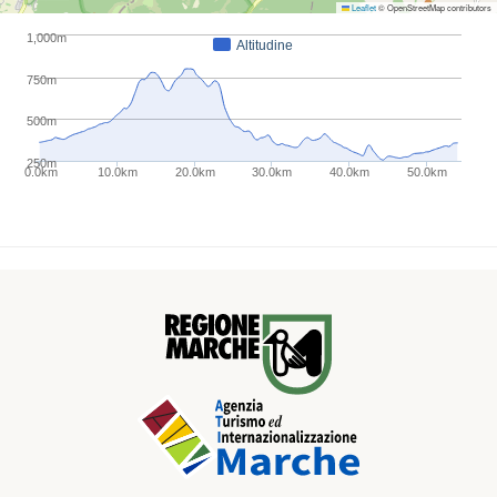
Leaflet
© OpenStreetMap contributors
1,000m
Altitudine
750m
500m
250m
0.0km
10.0km
20.0km
30.0km
40.0km
50.0km