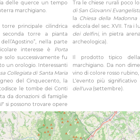
glia delle querce un tempo
Tra le chiese rurali poco l
oterra marchigiano.
di San Giovanni Evangelist
la
Chiesa della Madonna 
orre principale cilindrica
edicola del sec. XVII. Tra i 
a seconda torre a pianta
dei delfini
, in pietra aren
dell’Agostino”, nella parte
archeologica).
ticolare interesse è
Porta
e solo successivamente fu
Il prodotto tipico de
to un orologio. Interessanti
marchigiano. Da non dim
sa Collegiata di Santa Maria
vino di colore rosso rubino
ligneo del Cinquecento, la
L'evento più significati
todisce le tombe dei Conti
dell'uva
(settembre).
hita da donazioni di famiglie
i
" si possono trovare opere