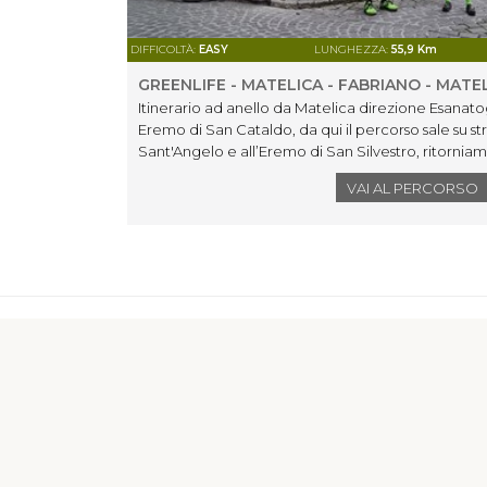
DIFFICOLTÀ:
EASY
LUNGHEZZA:
55,9 Km
GREENLIFE - MATELICA - FABRIANO - MATE
Itinerario ad anello da Matelica direzione Esanato
Eremo di San Cataldo, da qui il percorso sale su str
Sant'Angelo e all’Eremo di San Silvestro, ritorniam
a Valleremita che con un facile single track ci fa 
VAI AL PERCORSO
Giano che percorriamo sul “sentiero della carta” 
dopo breve visita al centro storico si riprende il p
area archeologica di “Attidium”. Da qui un su e giù 
accompagna a Cerreto d’Esi e Matelica