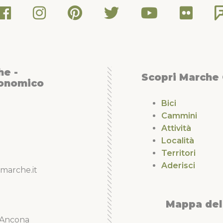
he -
Scopri Marche
conomico
Bici
Cammini
Attività
Località
Territori
Aderisci
marche.it
Mappa del 
5 Ancona