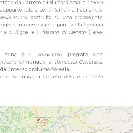
ontano da Cerreto d'Esi ricordiamo la
Chiesa
a
, appartenuta ai conti Ramelli di Fabriano, e
della Venza
, costruita su una precedente
luoghi di interesse vanno poi citati la
Fontana
aria di Signa, e il
fossato di Cerreto
(l’area
lla zona è il
Verdicchio,
pregiato vino
enticare comunque la
Vernaccia Cerretana
,
, dall’intenso profumo floreale.
vo che ha luogo a Cerreto d'Esi è la
Festa