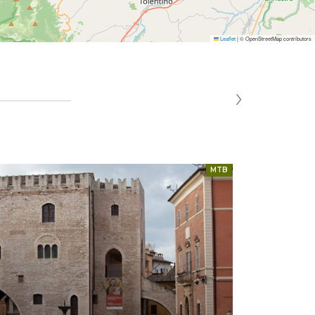
Leaflet
|
© OpenStreetMap contributors
›
MTB