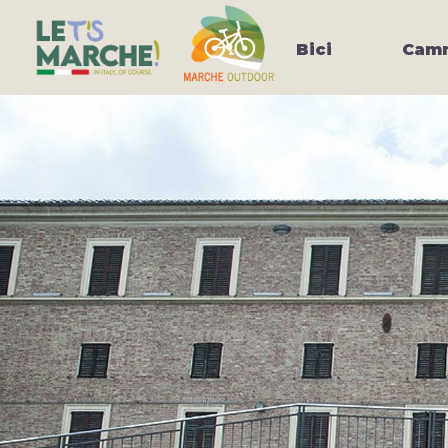
Bici
Camm