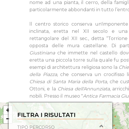
nome ad una pianta, il cerro, della fami
particolarmente abbondanti in tutto l’entr
ll centro storico conserva un'imponente t
inclinata, eretta nel XII secolo e un
rettangolare del XII sec., detta “Torrione 
opposta delle mura castellane. Di par
Giustiniana
che immette nel castello dov
eretta una piccola torre sulla quale fu pos
esempi di architettura religiosa sono la
Chie
della Piazza,
che conserva un crocifisso 
Chiesa di Santa Maria della Porta
, che cus
Ottoni, e la
Chiesa dell'Annunziata
, arricc
nobili. Presso il museo "
Antica Farmacia Giul
+
FILTRA I RISULTATI
−
TIPO PERCORSO