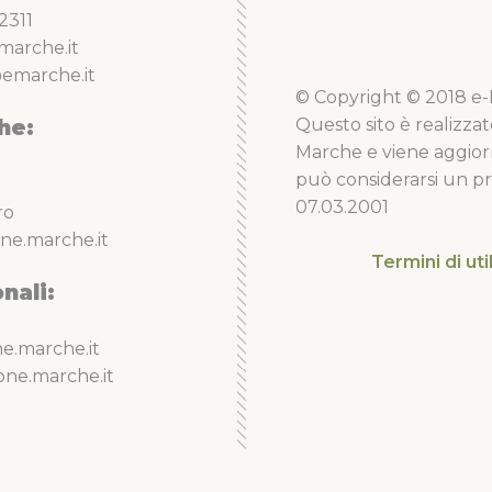
2311
marche.it
emarche.it
© Copyright © 2018 e-Li
he:
Questo sito è realizzat
Marche e viene aggior
può considerarsi un pro
07.03.2001
ro
ne.marche.it
Termini di uti
nali:
e.marche.it
one.marche.it