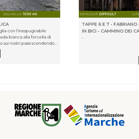
DISLIVELLO:
1030 mt
DIFFICOLTÀ:
DIFFICULT
LUN
LICA
TAPPE 6 E 7 - FABRIANO
glia con l’inespugnabile
IN BICI - CAMMINO DEI C
ada bianca alla forcella di
-
o sui nostri passi scendendo
scendere nella valle del fiume
che ci conduce a Fabriano,
ercorso che sale in direzione
di colline e vigneti ci