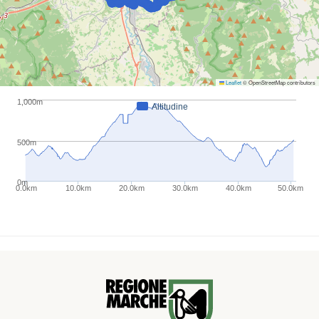
Leaflet
© OpenStreetMap contributors
1,000m
Altitudine
500m
0m
0.0km
10.0km
20.0km
30.0km
40.0km
50.0km