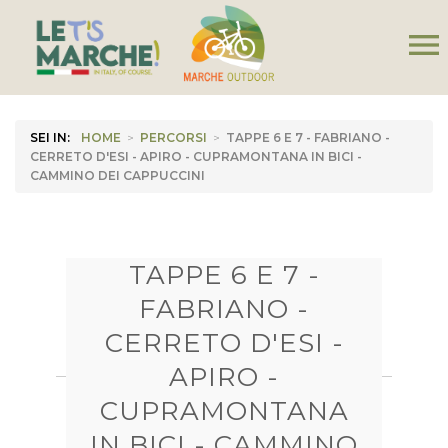
menu
SEI IN:
HOME
>
PERCORSI
>
TAPPE 6 E 7 - FABRIANO -
CERRETO D'ESI - APIRO - CUPRAMONTANA IN BICI -
CAMMINO DEI CAPPUCCINI
TAPPE 6 E 7 -
FABRIANO -
CERRETO D'ESI -
APIRO -
CUPRAMONTANA
IN BICI - CAMMINO