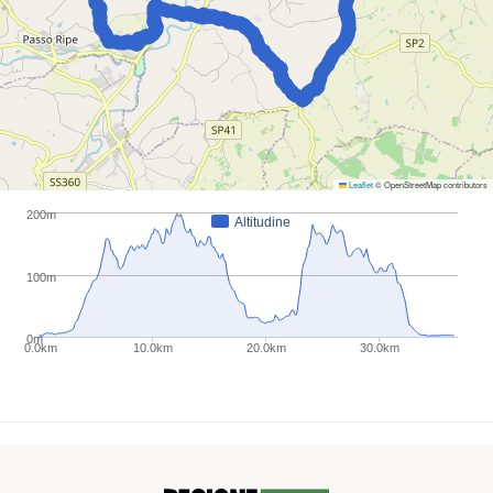
Leaflet
© OpenStreetMap contributors
200m
Altitudine
100m
0m
0.0km
10.0km
20.0km
30.0km