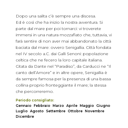
Dopo una salita c’è sempre una discesa.
Ed è così che ha inizio la nostra avventura. Si
parte dal mare per poi tornarci: vi troverete
immersi in una natura mozzafiato che, tuttavia, vi
farà sentire di non aver mai abbandonato la città
baciata dal mare: ovvero Senigallia. Città fondata
nel IV secolo a.C. dai Galli Senoni: popolazione
celtica che ne fecero la loro capitale italiana.
Citata da Dante nel “Paradiso”, da Carducci ne “Il
canto dell’Amore” e in altre opere, Senigallia è
da sempre famosa per la presenza di una bassa
collina proprio fronteggiante il mare; la stessa
che percorreremo.
Periodo consigliato:
Gennaio
Febbraio
Marzo
Aprile
Maggio
Giugno
Luglio
Agosto
Settembre
Ottobre
Novembre
Dicembre