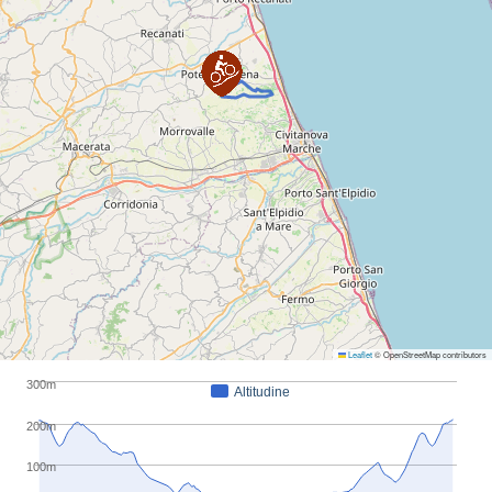
Leaflet
© OpenStreetMap contributors
300m
Altitudine
200m
100m