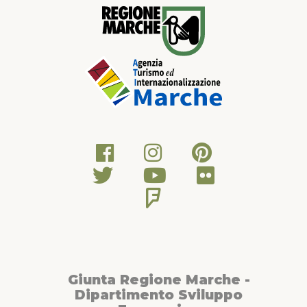
Maestà, si scende al castello di Castiglioni, e passando per il
centro del piccolo borgo si prosegue verso Serra de’ Conti e
Osteria. Si sale quindi a Barbara per scendere alla Provinciale
Corinaldese e poi risalire fino a Castelleone di Suasa. Su
questo tratto bellissimo e panoramico si incontrano uno dopo
l’altro i castelli di Loretello, San Pietro e Palazzo. Attraversato
Montefortino si torna alla rotatoria di Conce e, dopo un breve
tratto sulla Provinciale Arceviese, si sale a Montale e si
imbocca la strada panoramica sul crinale fino a Barbara. Da
qui si scende di nuovo sulla Provinciale Arceviese e si torna al
punto di partenza.“Si rimanda ai siti web ed alle guide
turistiche classiche per il reperimento di informazioni sui siti di
interesse archeologico, culturale e naturalistico che si
incontrano lungo l’itinerario”.
Giunta Regione Marche -
Dipartimento Sviluppo