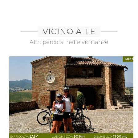
VICINO A TE
Altri percorsi nelle vicinanze
Strada
DIFFICOLTÀ:
EASY
LUNGHEZZA:
90 Km
DISLIVELLO:
1700 mt