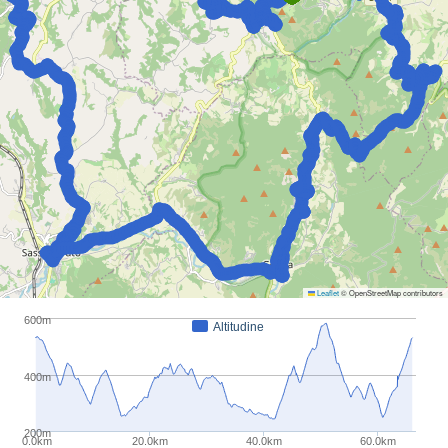
Leaflet
© OpenStreetMap contributors
600m
Altitudine
400m
200m
0.0km
20.0km
40.0km
60.0km