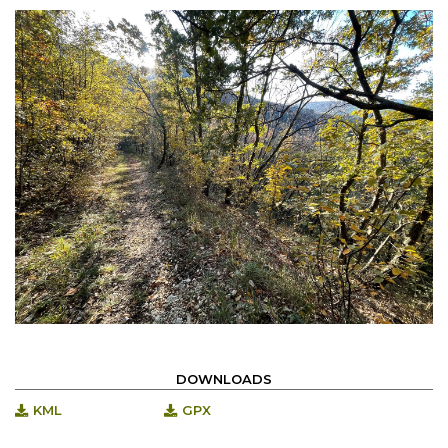
DOWNLOADS
KML
GPX