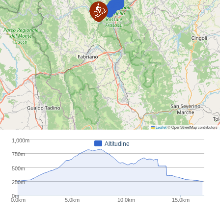
Leaflet
© OpenStreetMap contributors
1,000m
Altitudine
750m
500m
250m
0m
0.0km
5.0km
10.0km
15.0km