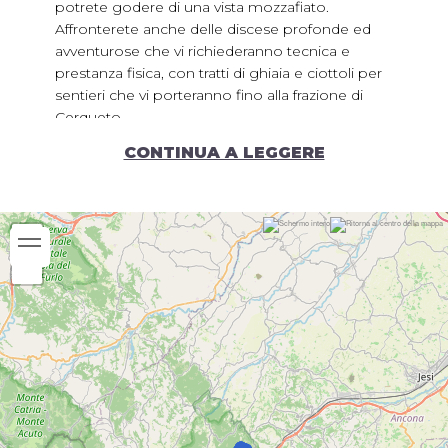
potrete godere di una vista mozzafiato.
Affronterete anche delle discese profonde ed
avventurose che vi richiederanno tecnica e
prestanza fisica, con tratti di ghiaia e ciottoli per
sentieri che vi porteranno fino alla frazione di
Cerqueto.
Periodo consigliato:
CONTINUA A LEGGERE
Gennaio
Febbraio
Marzo
Aprile
Maggio
Giugno
Luglio
Agosto
Settembre
Ottobre
Novembre
Dicembre