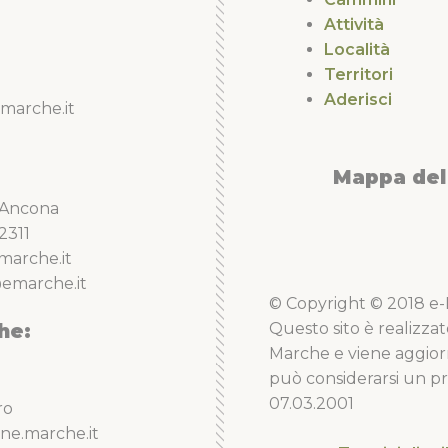
Attività
Località
Territori
Aderisci
marche.it
Mappa del 
5 Ancona
2311
marche.it
emarche.it
© Copyright © 2018 e-Li
he:
Questo sito è realizzat
Marche e viene aggior
può considerarsi un pro
07.03.2001
ro
ne.marche.it