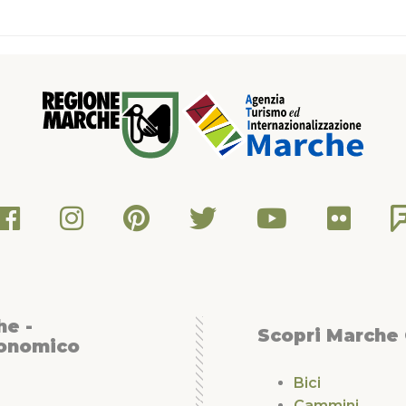
he -
Scopri Marche
conomico
Bici
Cammini