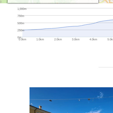
1,000m
750m
500m
250m
0m
0.0km
1.0km
2.0km
3.0km
4.0km
5.0