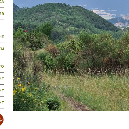
CA
TB
HE
KM
TO
MT
MT
MT