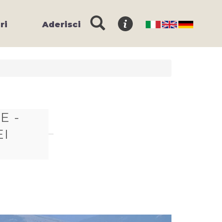
ri
Aderisci
E -
EI