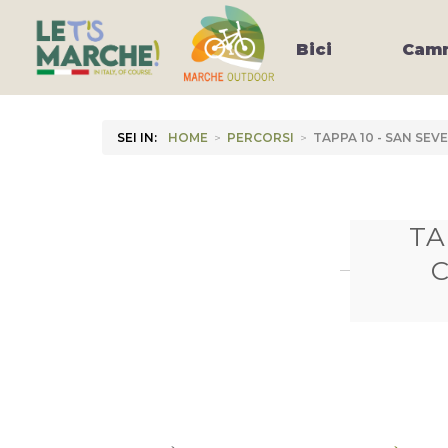
Bici
Camm
SEI IN:
HOME
>
PERCORSI
>
TAPPA 10 - SAN SEV
TA
C