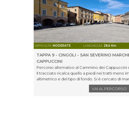
DIFFICOLTÀ:
MODERATE
LUNGHEZZA:
28,6 Km
TAPPA 9 - CINGOLI - SAN SEVERINO MARCHE
CAPPUCCINI
Percorso alternativo al Cammino dei Cappuccini c
Il tracciato ricalca quello a piedi nei tratti meno i
altimetrico e del tipo di fondo. Si è cercato di mant
percorso originale e comunque toccando tutti i lu
VAI AL PERCORSO
Cammino