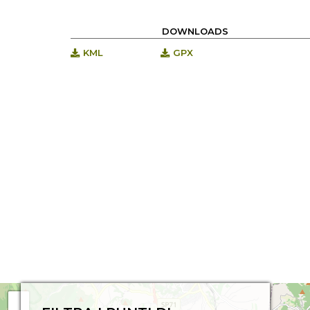
DOWNLOADS
KML
GPX