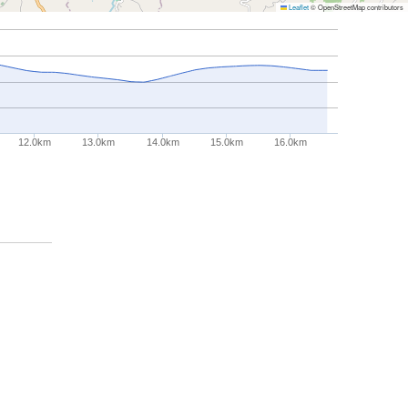
Leaflet
© OpenStreetMap contributors
12.0km
13.0km
14.0km
15.0km
16.0km