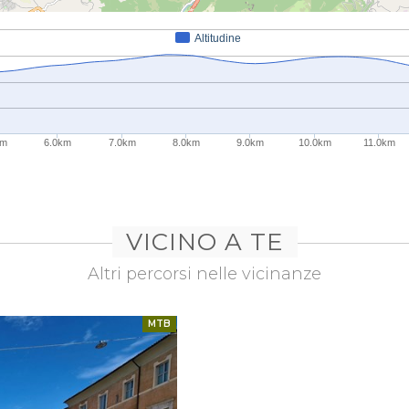
Altitudine
km
6.0km
7.0km
8.0km
9.0km
10.0km
11.0km
VICINO A TE
Altri percorsi nelle vicinanze
MTB