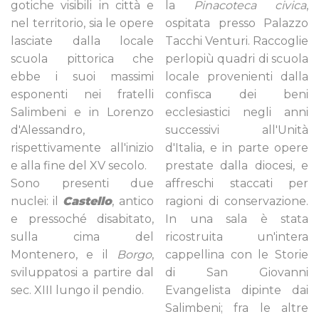
gotiche visibili in città e
la
Pinacoteca civica
,
nel territorio, sia le opere
ospitata presso Palazzo
lasciate dalla locale
Tacchi Venturi. Raccoglie
scuola pittorica che
perlopiù quadri di scuola
ebbe i suoi massimi
locale provenienti dalla
esponenti nei fratelli
confisca dei beni
Salimbeni e in Lorenzo
ecclesiastici negli anni
d'Alessandro,
successivi all'Unità
rispettivamente all'inizio
d'Italia, e in parte opere
e alla fine del XV secolo.
prestate dalla diocesi, e
Sono presenti due
affreschi staccati per
nuclei: il
Castello
, antico
ragioni di conservazione.
e pressoché disabitato,
In una sala è stata
sulla cima del
ricostruita un'intera
Montenero, e il
Borgo
,
cappellina con le Storie
sviluppatosi a partire dal
di San Giovanni
sec. XIII lungo il pendio.
Evangelista dipinte dai
Salimbeni; fra le altre