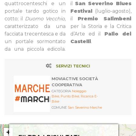
quattrocenteschi e un
il
San Severino Blues
portale tardo gotico in
Festival
(luglio-agosto),
cotto; il
Duomo Vecchio
,
il
Premio Salimbeni
caratterizzato da una
per la Storia e la Critica
facciata trecentesca e da
d’Arte ed il
Palio dei
un portale sormontato
Castelli
.
da una piccola edicola.
SERVIZI TECNICI
MOVIACTIVE SOCIETÀ
COOPERATIVA
CATEGORIA
Noleggio
Bike,
Punto Bike,
Ricarica E-
Bike
COMUNE
San Severino Marche
+