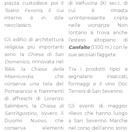
piazza custodisce poi il
di Valfucina (XI sec.), di
Teatro Feronia
, il cui
cui è rimasta
interno è in stile
un'interessante cripta
neoclassico.
nelle vicinanze. Non
lontano si trova anche
Gli edifici di architettura
l'esteso altopiano di
religiosa più importanti
Canfaito
(1.100 m.) con le
sono: la
Chiesa di San
sue secolari faggete.
Domenico
, rinnovata nel
1664; la
Chiesa della
Tra i prodotti tipici si
Misericordia
, che
segnalano insaccati,
conserva una tela del
formaggi e il vino Doc
Pomarancio e frammenti
Terreni di San Severino.
di affreschi di Lorenzo
Salimbeni, la
Chiesa di
Gli eventi di maggior
Sant’Agostino
, ovvero il
rilievo che hanno luogo
Duomo Nuovo, che
a San Severino Marche
conserva elementi
nel corso dell’anno sono: