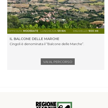
DIFFICOLTÀ:
MODERATE
LUNGHEZZA:
59 Km
DISLIVELLO:
900 mt
IL BALCONE DELLE MARCHE
Cingoli è denominata il “Balcone delle Marche”.
VAI AL PERCORSO