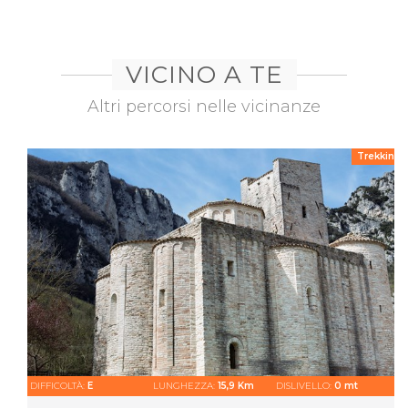
VICINO A TE
Altri percorsi nelle vicinanze
Trekking
DIFFICOLTÀ:
E
LUNGHEZZA:
15,9 Km
DISLIVELLO:
0 mt