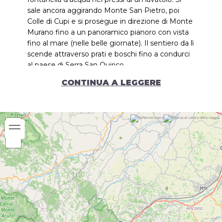
sale ancora aggirando Monte San Pietro, poi
Colle di Cupi e si prosegue in direzione di Monte
Murano fino a un panoramico pianoro con vista
fino al mare (nelle belle giornate). Il sentiero da lì
scende attraverso prati e boschi fino a condurci
al paese di Serra San Quirico.
CONTINUA A LEGGERE
Il territorio di
Serra San Quirico
rientra per
intero nel
Parco Naturale Regionale Gola
della Rossa e di Frasassi
che ha sede nel
borgo. Il paese possiede un bellissimo centro
storico, ben conservato e dal caratteristico
impianto medievale in cui si distinguono i
passaggi coperti, le singolari copertelle che
corrono lungo la cinta muraria e la torre
principale di difesa detta Cassero. Meritano
sicuramente una visita la Chiesa di Santa Lucia,
capolavoro di arte barocca, la Chiesa
parrocchiale di San Quirico, la Chiesa di San
Filippo Neri, la Chiesa di San Francesco con la