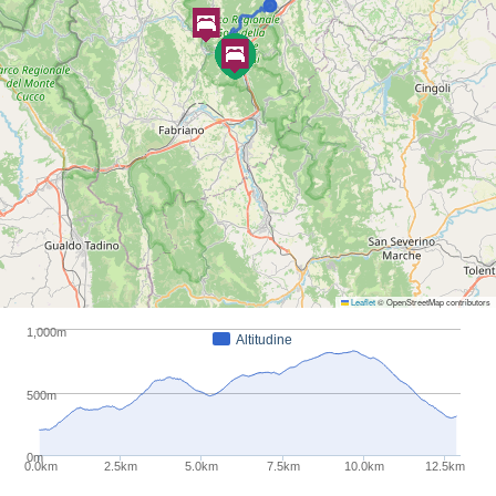
mostra dei presepi e l’ex Chiesa di Santa Maria
del Mercato ora adibita a Teatro.
12,0 km - Dislivello (m): +798 -692
Periodo consigliato:
Gennaio
Febbraio
Marzo
Aprile
Maggio
Giugno
Luglio
Agosto
Settembre
Ottobre
Novembre
Dicembre
Leaflet
© OpenStreetMap contributors
1,000m
Altitudine
500m
0m
0.0km
2.5km
5.0km
7.5km
10.0km
12.5km