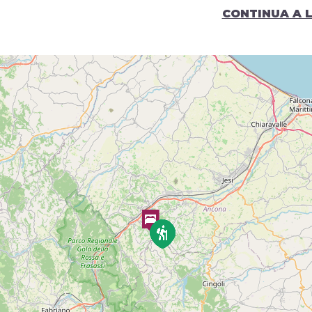
Difficoltà: T (Scala CAI)
CONTINUA A 