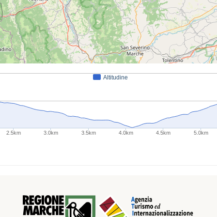
Altitudine
2.5km
3.0km
3.5km
4.0km
4.5km
5.0km