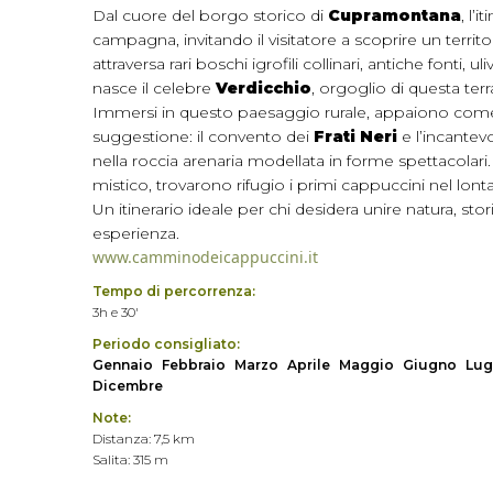
Dal cuore del borgo storico di
Cupramontana
, l’
campagna, invitando il visitatore a scoprire un territo
attraversa rari boschi igrofili collinari, antiche fonti, 
nasce il celebre
Verdicchio
, orgoglio di questa terr
Immersi in questo paesaggio rurale, appaiono come g
suggestione: il convento dei
Frati Neri
e l’incantev
nella roccia arenaria modellata in forme spettacolari
mistico, trovarono rifugio i primi cappuccini nel lont
Un itinerario ideale per chi desidera unire natura, stor
esperienza.
www.camminodeicappuccini.it
Tempo di percorrenza:
3h e 30'
Periodo consigliato:
Gennaio
Febbraio
Marzo
Aprile
Maggio
Giugno
Lug
Dicembre
Note:
Distanza: 7,5 km
Salita: 315 m
Tempo di percorrenza: 3.30 h