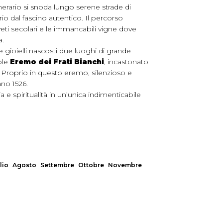
itinerario si snoda lungo serene strade di
rio dal fascino autentico. Il percorso
uliveti secolari e le immancabili vigne dove
a.
ioielli nascosti due luoghi di grande
ole
Eremo dei Frati Bianchi
, incastonato
. Proprio in questo eremo, silenzioso e
ano 1526.
ia e spiritualità in un’unica indimenticabile
lio
Agosto
Settembre
Ottobre
Novembre