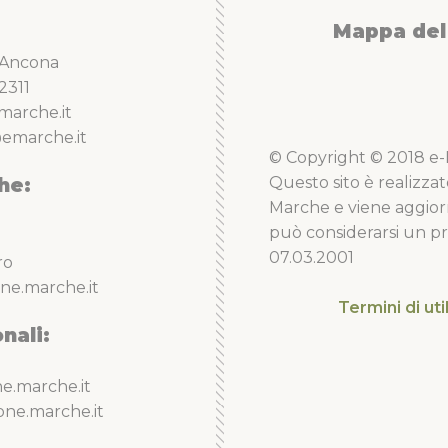
Mappa del 
5 Ancona
2311
marche.it
emarche.it
© Copyright © 2018 e-Li
he:
Questo sito è realizzat
Marche e viene aggior
può considerarsi un pro
07.03.2001
ro
ne.marche.it
Termini di uti
nali:
e.marche.it
one.marche.it