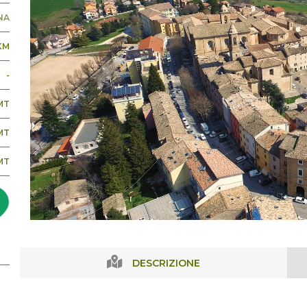
NA
 KM
-
MT
MT
MT
DESCRIZIONE