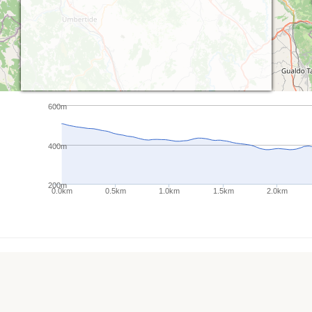
600m
400m
200m
0.0km
0.5km
1.0km
1.5km
2.0km