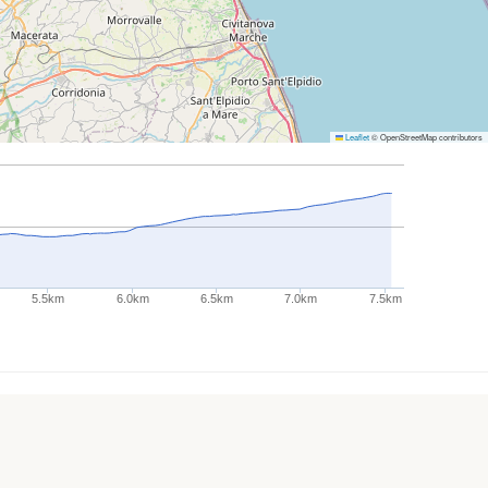
Leaflet
© OpenStreetMap contributors
5.5km
6.0km
6.5km
7.0km
7.5km