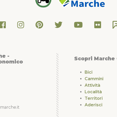
he -
Scopri Marche
conomico
Bici
Cammini
Attività
Località
Territori
Aderisci
marche.it