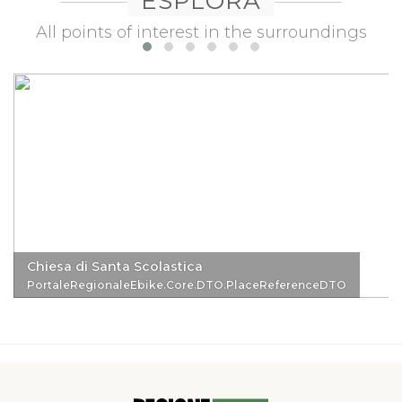
ESPLORA
All points of interest in the surroundings
Chiesa di Santa Scolastica
PortaleRegionaleEbike.Core.DTO.PlaceReferenceDTO