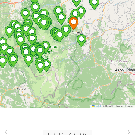
Leaflet
|
© OpenStreetMap contributors
‹
›