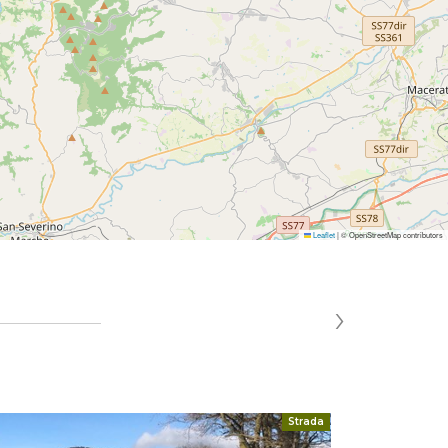
Leaflet
|
© OpenStreetMap contributors
›
Strada