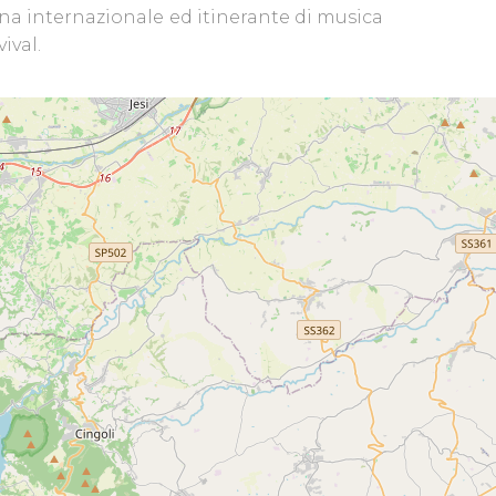
gna internazionale ed itinerante di musica
ival.