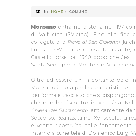
SEI IN:
HOME
>
COMUNE
Monsano
entra nella storia nel 1197 co
di Valfucina (S.Vicino). Fino alla fine d
collegata alla
Pieve di San Giovanni
(la ch
fino al 1897 come chiesa tumulante, ci
Castello forse dal 1340 dopo che Jesi,
Santa Sede, perde Monte San Vito che p
Oltre ad essere un importante polo in
Monsano è nota per le caratteristiche mur
per forma e tracciato, che si dispongono
che non ha riscontro in Vallesina. Nel c
Chiesa del Sacramento
, anticamente de
Soccorso. Realizzata nel XVI secolo, fu res
e venne ricostruita dalle fondamenta n
interno alcune tele di Domenico Luigi Valo