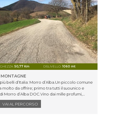
GHEZZA:
50,77 Km
DISLIVELLO:
1060 mt
DIFFICOLT
E MONTAGNE
DALLA
più belli d’Italia: Morro d’Alba.Un piccolo comune
OUTD
molto da offrire; primo tra tutti il suounico e
Si part
 di Morro d’Alba DOC.Vino dai mille profumi,
dedicat
la prima citazione storica l'abbiamo grazie a
attrave
VAI AL PERCORSO
nel 1167, durante l'assedio di Ancona, scelse le
raggiun
dimora e riparo.Nel Medioevo, Montemarciano e
Ostren
lo.Ad est si può ammirare il golfo di Ancona, in
ero, a sud gliAppennini, con il Monte San Vicino in
 da cornice il mareAdriatico offrendo uno scenario