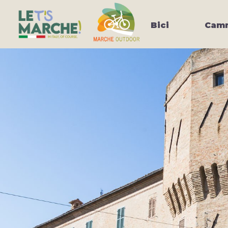
Bici
Camm