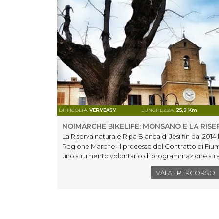
DIFFICOLTÀ:
VERYEASY
LUNGHEZZA:
25,9 Km
NOIMARCHE BIKELIFE: MONSANO E LA RISE
La Riserva naturale Ripa Bianca di Jesi fin dal 2014 
Regione Marche, il processo del Contratto di Fium
uno strumento volontario di programmazione str
tutela, la corretta gestione delle risorse idriche e l
VAI AL PERCORSO
fluviali, contribuendo allo sviluppo locale di tali a
itinerario cicloturistico con partenza da Monsano
bellezza naturalistica con l'attenzione di utilizzar
condivisone totalmente green.Superata l'area ind
pedaleremo alla volta della Riserva concedendoc