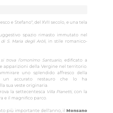
sco e Stefano", del XVII secolo, e una tela
suggestivo spazio rimasto immutato nel
di S. Maria degli Aròli
, in stile romanico-
a si trova l’omonimo Santuario
, edificato a
le apparizioni della Vergine nel territorio.
ammirare uno splendido affresco della
 un accurato restauro che lo ha
la sua veste originaria.
 trova la settecentesca
Villa Pianetti
, con la
a e il magnifico parco.
to più importante dell'anno, il
Monsano