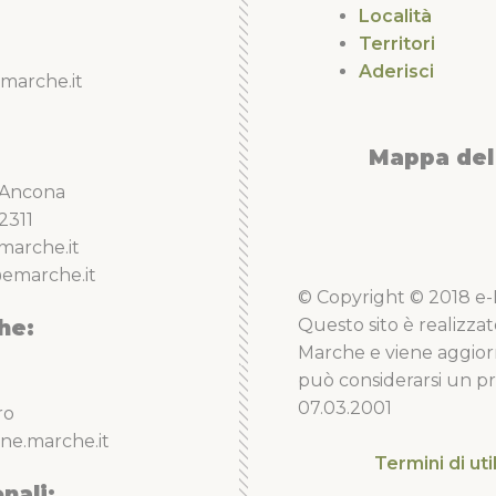
Località
Territori
Aderisci
marche.it
Mappa del 
5 Ancona
2311
marche.it
emarche.it
© Copyright © 2018 e-Li
he:
Questo sito è realizzat
Marche e viene aggior
può considerarsi un pro
07.03.2001
ro
ne.marche.it
Termini di uti
nali: