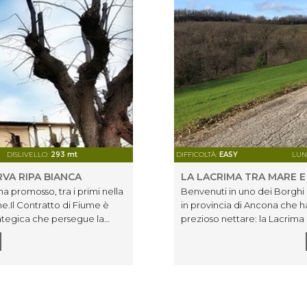
DISLIVELLO:
293 mt
DIFFICOLTÀ:
EASY
LUN
RVA RIPA BIANCA
LA LACRIMA TRA MARE 
ha promosso, tra i primi nella
Benvenuti in uno dei Borghi 
e.Il Contratto di Fiume è
in provincia di Ancona che ha 
ategica che persegue la
prezioso nettare: la Lacrima
a valorizzazione dei territori
conosciuto da tempi remoti: 
ree.Ecco che il nostro
Federico Barbarossa, che già 
, andrà a condividere questa
mura di Morro d'Alba come 
e un mezzo di trasporto e di
Cassiano erano sedi di castel
ustriale di Monsano,
lontananza il profilo del Con
i alcuni momenti di
primo piano. Sullo sfondo fa