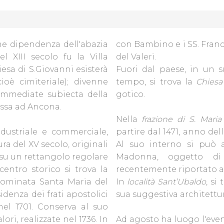
me dipendenza dell'abazia
con Bambino e i SS. France
el XIII secolo fu la Villa
del Valeri.
iesa di S.Giovanni esisterà
Fuori dal paese, in un 
oè cimiteriale); divenne
tempo, si trova la
Chiesa 
 immediate subiecta della
gotico.
assa ad Ancona.
Nella
frazione di S. Mari
dustriale e commerciale,
partire dal 1471, anno del
a del XV secolo, originali
Al suo interno si può 
 su un rettangolo regolare
Madonna, oggetto di
entro storico si trova la
recentemente riportato al
nominata Santa Maria del
In
località Sant’Ubaldo
, si
idenza dei frati apostolici
sua suggestiva architettur
el 1701. Conserva al suo
ri, realizzate nel 1736. In
Ad agosto ha luogo l'even