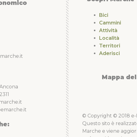
conomico
Bici
Cammini
Attività
Località
Territori
Aderisci
marche.it
Mappa del 
5 Ancona
2311
marche.it
emarche.it
© Copyright © 2018 e-Li
he:
Questo sito è realizzat
Marche e viene aggior