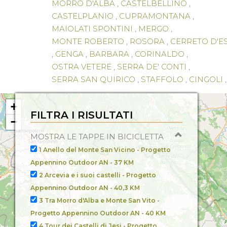
MORRO D'ALBA
,
CASTELBELLINO
,
CASTELPLANIO
,
CUPRAMONTANA
,
MAIOLATI SPONTINI
,
MERGO
,
MONTE ROBERTO
,
ROSORA
,
CERRETO D'ES
,
GENGA
,
BARBARA
,
CORINALDO
,
OSTRA VETERE
,
SERRA DE' CONTI
,
SERRA SAN QUIRICO
,
STAFFOLO
,
CINGOLI
,
POGGIO SAN VICINO
,
MONTECAROTTO
,
POGGIO SAN MARCELLO
+
FILTRA I RISULTATI
−
MOSTRA LE TAPPE IN BICICLETTA
1 Anello del Monte San Vicino - Progetto
Appennino Outdoor AN -
37 KM
2 Arcevia e i suoi castelli - Progetto
Appennino Outdoor AN -
40,3 KM
3 Tra Morro d'Alba e Monte San Vito -
Progetto Appennino Outdoor AN -
40 KM
4 Tour dei Castelli di Jesi - Progetto