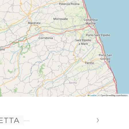
Leaflet
|
© OpenStreetMap contributors
›
LETTA