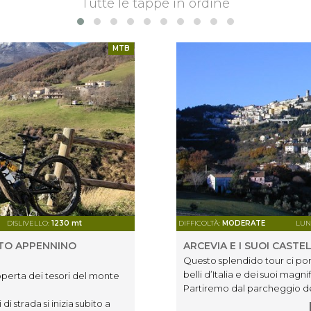
Tutte le tappe in ordine
MTB
DISLIVELLO:
1230 mt
DIFFICOLTÀ:
MODERATE
LUN
TTO APPENNINO
ARCEVIA E I SUOI CAST
Questo splendido tour ci por
belli d’Italia e dei suoi magnif
operta dei tesori del monte
Partiremo dal parcheggio del
fino al centro storico di Arce
Attraversato il paese ci diri
 strada si inizia subito a