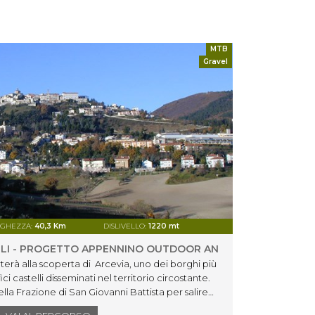
MTB
Gravel
GHEZZA:
40,3 Km
DISLIVELLO:
1220 mt
DIFFICOLT
ELLI - PROGETTO APPENNINO OUTDOOR AN
TRA M
terà alla scoperta di Arcevia, uno dei borghi più
OUTD
ici castelli disseminati nel territorio circostante.
Percor
la Frazione di San Giovanni Battista per salire
Chiarav
via, città che si erge maestosa tra i monti che
giamo verso il Monte Sant’Angelo. Lungo il percorso
splendi