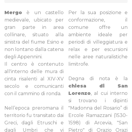
Mergo
è un castello
Per la sua posizione e
medievale, ubicato per
conformazione, il
gran parte in area
comune offre un
collinare, situato alla
ambiente ideale per
sinistra del fiume Esino e
periodi di villeggiatura e
non lontano dalla catena
relax e per escursioni
degli Appennini.
nelle aree naturalistiche
Il centro è contenuto
limitrofe.
all'interno delle mura di
Degna di nota è la
cinta risalenti al XIV-XV
chiesa di San
secolo e comunicanti
Lorenzo
, al cui interno
con il cammino di ronda.
si trovano i dipinti
Nell’epoca preromana il
"Madonna del Rosario” di
territorio fu transitato dai
Ercole Ramazzani (1530-
Greci, dagli Etruschi e
1598) di Arcevia, "San
dagli Umbri che vi
Pietro" di Orazio Orazi