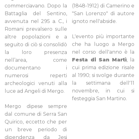
commerciavano. Dopo la
(1848-1912) di Camerino e
Battaglia del Sentino,
"San Lorenzo" di autore
avvenuta nel 295 a. C., i
ignoto nell'abside.
Romani prevalsero sulle
L'evento più importante
altre popolazioni e a
che ha luogo a Mergo
seguito di ciò si consolidò
nel corso dell'anno è la
la loro presenza
Festa di San Martì
, la
nell’area, come
cui prima edizione risale
documentano i
al 1990; si svolge durante
numerosi reperti
la settimana dell'11
archeologici venuti alla
novembre, in cui si
luce ad Angeli di Mergo.
festeggia San Martino.
Mergo dipese sempre
dal comune di Serra San
Quirico, eccetto che per
un breve periodo di
dipendenza da Jesi