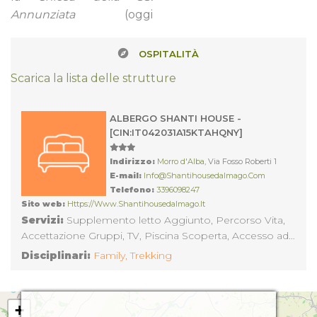
Annunziata
(oggi
OSPITALITÀ
Scarica la lista delle strutture
ALBERGO SHANTI HOUSE -
[CIN:IT042031A15KTAHQNY]
Indirizzo:
Morro d'Alba
, Via Fosso Roberti 1
E-mail:
Info@shantihousedalmago.com
Telefono:
3396098247
Sito web:
Https://www.shantihousedalmago.it
Servizi:
Supplemento letto Aggiunto, Percorso Vita,
Accettazione Gruppi, TV, Piscina Scoperta, Accesso ad
Internet, Cassetta sicurezza, Cassaforte, Frigo bar,
Disciplinari:
Family,
Trekking
Connessione Internet, Aria Condizionata con Impianto
Centralizzato, Sala Lettura, Telefono , Spiaggia
Convenzionata, Riscaldamento, Partecipazione Attività
+
Agricole, Aria condizionata in Locali Comuni, Visite