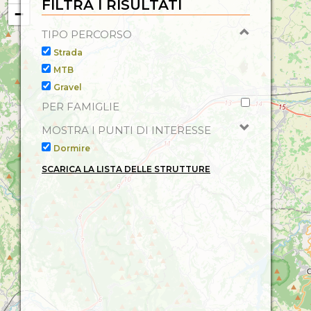
FILTRA I RISULTATI
−
Guidate, Somministrazione bevande, Equitazione,
Insonorizzazione, Aria condizionata, Inglese, Phon,
TIPO PERCORSO
Camera con balcone, Colazione, Telefono in camera
Strada
(Centralino), Supplemento doppia uso Singola, Attrezzi
MTB
Pronto Soccorso, Asciugacapelli, Parco e Giardino,
Mountain Bike,
Gravel
PER FAMIGLIE
MOSTRA I PUNTI DI INTERESSE
Dormire
SCARICA LA LISTA DELLE STRUTTURE