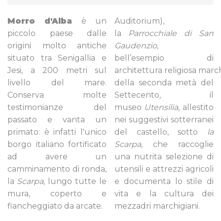
Morro d'Alba
è un
Auditorium),
piccolo paese dalle
la
Parrocchiale di San
origini molto antiche
Gaudenzio
,
situato tra Senigallia e
bell’esempio di
Jesi, a 200 metri sul
architettura religiosa marc
livello del mare.
della seconda metà del
Conserva molte
Settecento, il
testimonianze del
museo
Utensilia
, allestito
passato e vanta un
nei suggestivi sotterranei
primato: è infatti l'unico
del castello, sotto
la
borgo italiano fortificato
Scarpa
, che raccoglie
ad avere un
una nutrita selezione di
camminamento di ronda,
utensili e attrezzi agricoli
la
Scarpa
, lungo tutte le
e documenta lo stile di
mura, coperto e
vita e la cultura dei
fiancheggiato da arcate.
mezzadri marchigiani.