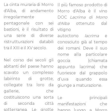
La cinta muraria di Morro
Il più famoso prodotto di
d'Alba, di andamento
Morro d'Alba è il vino
irregolarmente
DOC
Lacrima di Morro
pentagonale con sei
d'Alba
ottenuto dal
bastioni, è il risultato di
vitigno
una serie di diverse
autoctono
lacrima
e
ristrutturazioni databili
conosciuto già al tempo
tra il XIII e il XV secolo.
dei romani. Deve il suo
nome alla particolare
Nel corso dei secoli gli
goccia (chiamata
abitanti del paese hanno
appunto lacrima) che
scavato un complesso
fuoriesce dal grappolo
labirinto di grotte,
d’uva quando essa
collegate tra loro da
giunge a maturazione.
gallerie, che
costituiscono una sorta
Le principali
di seconda città
manifestazioni che
sotterranea. Le grotte
hanno luogo a Morro