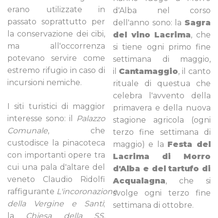
erano utilizzate in
d'Alba nel corso
passato soprattutto per
dell'anno sono: la
Sagra
la conservazione dei cibi,
del vino Lacrima
, che
ma all'occorrenza
si tiene ogni primo fine
potevano servire come
settimana di maggio,
estremo rifugio in caso di
il
Cantamaggio
, il canto
incursioni nemiche.
rituale di questua che
celebra l'avvento della
I siti turistici di maggior
primavera e della nuova
interesse sono: il
Palazzo
stagione agricola (ogni
Comunale
, che
terzo fine settimana di
custodisce la pinacoteca
maggio) e la
Festa del
con importanti opere tra
Lacrima di Morro
cui una pala d'altare del
d'Alba e del tartufo di
veneto Claudio Ridolfi
Acqualagna
, che si
raffigurante
L'incoronazione
svolge ogni terzo fine
della Vergine e Santi
;
settimana di ottobre.
la
Chiesa della SS.