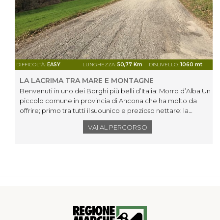
DIFFICOLTÀ:
EASY
LUNGHEZZA:
50,77 Km
DISLIVELLO:
1060 mt
LA LACRIMA TRA MARE E MONTAGNE
Benvenuti in uno dei Borghi più belli d’Italia: Morro d’Alba.Un
piccolo comune in provincia di Ancona che ha molto da
offrire; primo tra tutti il suounico e prezioso nettare: la
Lacrima di Morro d’Alba DOC.Vino dai mille profumi,
VAI AL PERCORSO
conosciuto da tempi remoti: la prima citazione storica
l'abbiamo grazie a Federico Barbarossa, che già nel 1167,
durante l'assedio di Ancona, scelse le mura di Morro d'Alba
come dimora e riparo.Nel Medioevo, Montemarciano e
Cassiano erano sedi di castello.Ad est si può ammirare il golfo
di Ancona, in lontananza il profilo del Conero, a sud
gliAppennini, con il Monte San Vicino in primo piano. Sullo
sfondo fa da cornice il mareAdriatico offrendo uno scenario
indimenticabile.