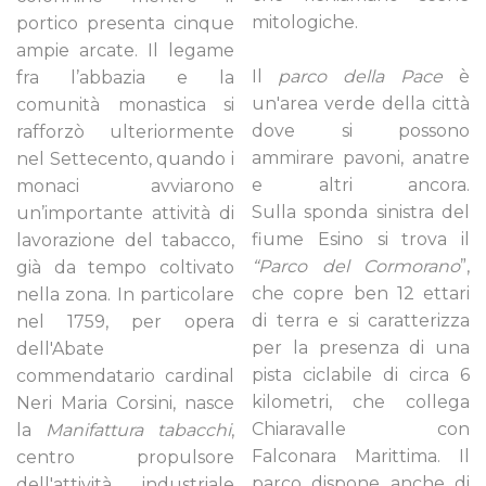
mitologiche.
portico presenta cinque
ampie arcate. Il legame
Il
parco della Pace
è
fra l’abbazia e la
un'area verde della città
comunità monastica si
dove si possono
rafforzò ulteriormente
ammirare pavoni, anatre
nel Settecento, quando i
e altri ancora.
monaci avviarono
Sulla sponda sinistra del
un’importante attività di
fiume Esino si trova il
lavorazione del tabacco,
“Parco del Cormorano
”,
già da tempo coltivato
che copre ben 12 ettari
nella zona. In particolare
di terra e si caratterizza
nel 1759, per opera
per la presenza di una
dell'Abate
pista ciclabile di circa 6
commendatario cardinal
kilometri, che collega
Neri Maria Corsini, nasce
Chiaravalle con
la
Manifattura tabacchi
,
Falconara Marittima. Il
centro propulsore
parco dispone anche di
dell'attività industriale