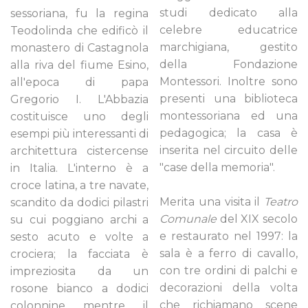
studi dedicato alla
sessoriana, fu la regina
celebre educatrice
Teodolinda che edificò il
marchigiana, gestito
monastero di Castagnola
della Fondazione
alla riva del fiume Esino,
Montessori. Inoltre sono
all'epoca di papa
presenti una biblioteca
Gregorio I. L'Abbazia
montessoriana ed una
costituisce uno degli
pedagogica; la casa è
esempi più interessanti di
inserita nel circuito delle
architettura cistercense
"case della memoria".
in Italia. L'interno è a
croce latina, a tre navate,
Merita una visita il
Teatro
scandito da dodici pilastri
Comunale
del XIX secolo
su cui poggiano archi a
e restaurato nel 1997: la
sesto acuto e volte a
sala è a ferro di cavallo,
crociera; la facciata è
con tre ordini di palchi e
impreziosita da un
decorazioni della volta
rosone bianco a dodici
che richiamano scene
colonnine mentre il