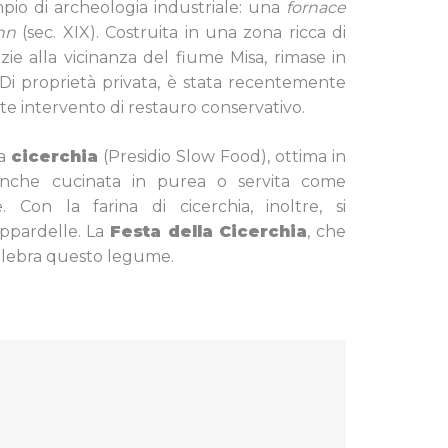
io di archeologia industriale: una
fornace
nn
(sec. XIX). Costruita in una zona ricca di
zie alla vicinanza del fiume Misa, rimase in
 Di proprietà privata, è stata recentemente
te intervento di restauro conservativo.
la
cicerchia
(Presidio Slow Food), ottima in
nche cucinata in purea o servita come
Con la farina di cicerchia, inoltre, si
appardelle. La
Festa della Cicerchia
, che
celebra questo legume.