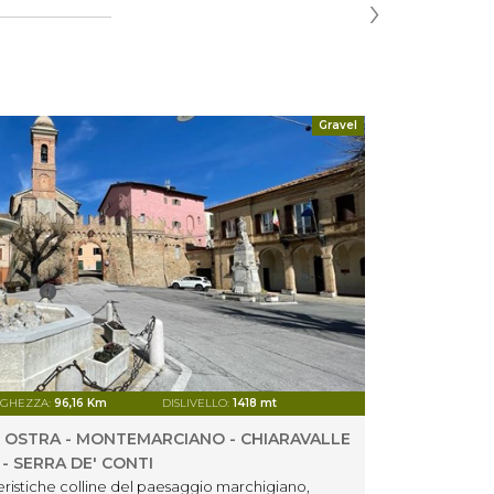
›
Gravel
GHEZZA:
96,16 Km
DISLIVELLO:
1418 mt
DIFFICOLT
- OSTRA - MONTEMARCIANO - CHIARAVALLE
BIKE 
- SERRA DE' CONTI
Un viag
Verdicc
eristiche colline del paesaggio marchigiano,