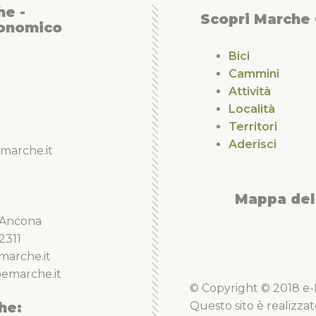
he -
Scopri Marche
conomico
Bici
Cammini
Attività
Località
Territori
Aderisci
marche.it
Mappa del 
5 Ancona
2311
marche.it
emarche.it
© Copyright © 2018 e-Li
he:
Questo sito è realizzat