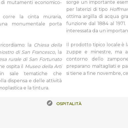
sorge un importante esemp
o di mutamenti economico-
per laterizi di tipo
Hoffma
ottima argilla di acqua gra
 corre la cinta muraria,
funzione dal 1884 al 1971.
a una monumentale porta
interessata da un importan
Il prodotto tipico locale è 
 ricordiamo: la
Chiesa della
zuppe e minestre, ma a
iostro di San Francesco
, la
contorno dello zampone. 
esa rurale di San Fortunato
preparano maltagliati e p
che ospita il
Museo della Arti
si tiene a fine novembre, 
a in sale tematiche che
lla dispensa e delle attività
moplastica e la tintura.
OSPITALITÀ