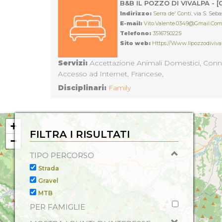
B&B IL POZZO DI VIVALPA - 
Indirizzo:
Serra de' Conti
, via S. Seb
E-mail:
Vito.valente.0349@gmail.co
Telefono:
3516750225
Sito web:
Https://www.ilpozzodiviv
Servizi:
Accettazione Animali Domestici, Connes
Accesso ad Internet, Francese,
Disciplinari:
Family
+
FILTRA I RISULTATI
−
TIPO PERCORSO
Strada
Gravel
MTB
PER FAMIGLIE