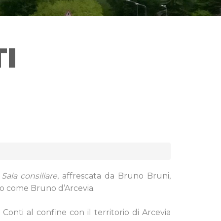
I
a
Sala consiliare
, affrescata da Bruno Bruni,
o come Bruno d’Arcevia.
Conti al confine con il territorio di Arcevia