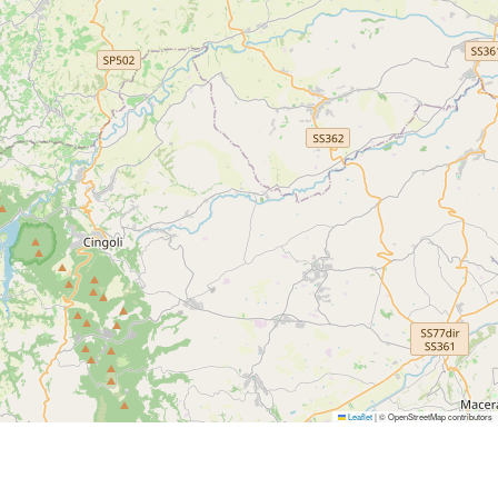
Leaflet
|
© OpenStreetMap contributors