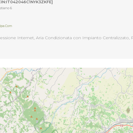
[CIN:IT042046C1NYK3ZKFE]
astiano 6
m
alpa.com
sione Internet, Aria Condizionata con Impianto Centralizzato, Pa