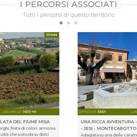
I PERCORSI ASSOCIATI
Tutti i percorsi di questo territorio
Strada
DISLIVELLO:
1400 mt
DIFFICOLTÀ:
EASY
LUN
LATA DEL FIUME MISA
UNA RICCA AVVENTURA 
rghi, festa di colori, armonia
- JESI - MONTECAROTTO 
coltà che si snoda su dolci
Adagiata su una delle caratt