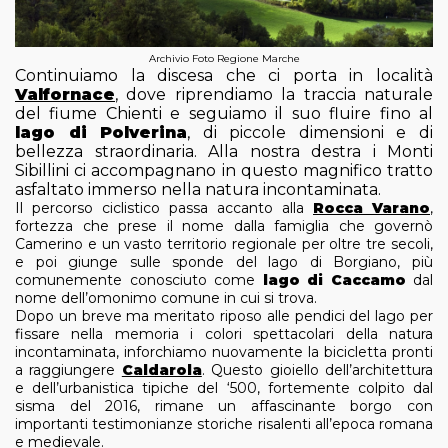
Archivio Foto Regione Marche
Continuiamo la discesa che ci porta in località
Valfornace
, dove riprendiamo la traccia naturale
del fiume Chienti e seguiamo il suo fluire fino al
lago di Polverina
, di piccole dimensioni e di
bellezza straordinaria. Alla nostra destra i Monti
Sibillini ci accompagnano in questo magnifico tratto
asfaltato immerso nella natura incontaminata.
Il percorso ciclistico passa accanto alla
Rocca Varano
,
fortezza che prese il nome dalla famiglia che governò
Camerino e un vasto territorio regionale per oltre tre secoli,
e poi giunge sulle sponde del lago di Borgiano, più
comunemente conosciuto come
lago di Caccamo
dal
nome dell’omonimo comune in cui si trova.
Dopo un breve ma meritato riposo alle pendici del lago per
fissare nella memoria i colori spettacolari della natura
incontaminata, inforchiamo nuovamente la bicicletta pronti
a raggiungere
Caldarola
. Questo gioiello dell’architettura
e dell’urbanistica tipiche del ‘500, fortemente colpito dal
sisma del 2016, rimane un affascinante borgo con
importanti testimonianze storiche risalenti all’epoca romana
e medievale.