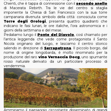
Chienti, che è tappa di connessione con il
secondo anello
di Macerata Rebirth. Tra le vie del centro si staglia
imponente la Chiesa di San Francesco con la sua torre
campanaria divenuta simbolo della città: conosciuta come
Torre degli Orologi
, presenta quattro quadranti che
indicano le fasi lunari, le ore italiche, l’ora astronomica e i
giorni della settimana e del mese.
Pedaliamo lungo il
Ponte del Diavolo
, così chiamato per
l’antica leggenda che vede come protagonista il Santo
Nicola originario del luogo, e lasciamo il centro storico
salendo in direzione di
Serrapetrona
.
Il piccolo borgo, dal
nome di origine longobarda, è molto rinominato per la
produzione del raro
vino Vernaccia Docg
, uno spumante
rosso naturale derivato da un particolare processo di
vendemmia.
Ammiriamo il paesaggio circostante disseminato di grandi