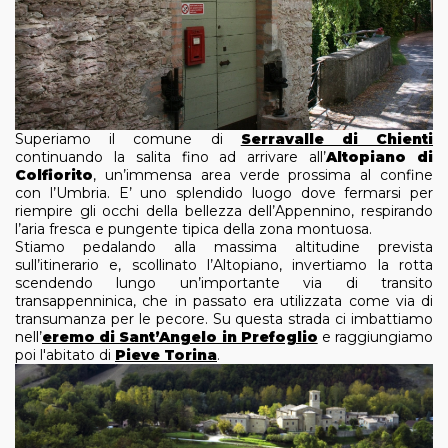
Superiamo il comune di
Serravalle di Chienti
continuando la salita fino ad arrivare all’
Altopiano di
Colfiorito
, un’immensa area verde prossima al confine
con l’Umbria. E’ uno splendido luogo dove fermarsi per
riempire gli occhi della bellezza dell’Appennino, respirando
l’aria fresca e pungente tipica della zona montuosa.
Stiamo pedalando alla massima altitudine prevista
sull’itinerario e, scollinato l’Altopiano, invertiamo la rotta
scendendo lungo un’importante via di transito
transappenninica, che in passato era utilizzata come via di
transumanza per le pecore. Su questa strada ci imbattiamo
nell’
eremo di Sant’Angelo in Prefoglio
e raggiungiamo
poi l'abitato di
Pieve Torina
.