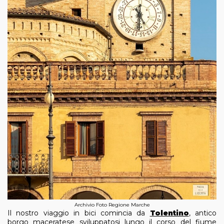
Archivio Foto Regione Marche
Il nostro viaggio in bici comincia da
Tolentino
, antico
borgo maceratese sviluppatosi lungo il corso del fiume