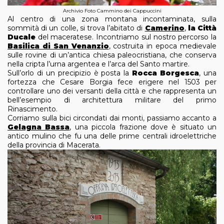
Archivio Foto Cammino dei Cappuccini
Al centro di una zona montana incontaminata, sulla
sommità di un colle, si trova l’abitato di
Camerino
,
la Città
Ducale
del maceratese. Incontriamo sul nostro percorso la
Basilica di San Venanzio
, costruita in epoca medievale
sulle rovine di un’antica chiesa paleocristiana, che conserva
nella cripta l’urna argentea e l’arca del Santo martire.
Sull’orlo di un precipizio è posta la
Rocca Borgesca
, una
fortezza che Cesare Borgia fece erigere nel 1503 per
controllare uno dei versanti della città e che rappresenta un
bell’esempio di architettura militare del primo
Rinascimento.
Corriamo sulla bici circondati dai monti, passiamo accanto a
Gelagna Bassa
, una piccola frazione dove è situato un
antico mulino che fu una delle prime centrali idroelettriche
della provincia di Macerata.