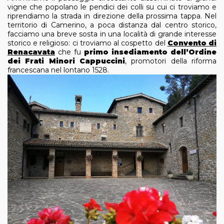
vigne che popolano le pendici dei colli su cui ci troviamo e
riprendiamo la strada in direzione della prossima tappa. Nel
territorio di Camerino, a poca distanza dal centro storico,
facciamo una breve sosta in una località di grande interesse
storico e religioso: ci troviamo al cospetto del
Convento di
Renacavata
che fu
primo insediamento dell’Ordine
dei Frati Minori Cappuccini
, promotori della riforma
francescana nel lontano 1528.